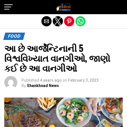
Exit mobile version
FOOD
આ છે આર્જેન્ટિનાની 5
વિશ્વવિખ્યાત વાનગીઓ, જાણો
કઈ છે આ વાનગીઓ
Published
4 years ago
on
February 3, 2023
By
Shankhnad News