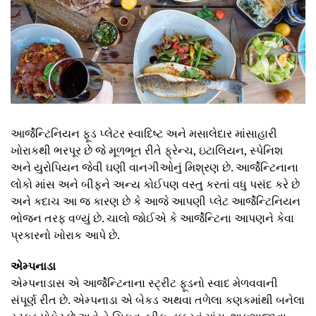
આર્જેન્ટિનિયન ફૂડ પ્લેટર સ્વાદિષ્ટ અને મસાલેદાર માંસાહારી
ખોરાકથી ભરપૂર છે જે મૂળભૂત રીતે ફ્રેન્ચ, ઇટાલિયન, સ્પેનિશ
અને યુરોપિયન જેવી ઘણી વાનગીઓનું મિશ્રણ છે. આર્જેન્ટિનાના
લોકો માંસ અને બીફને અન્ય કોઈપણ વસ્તુ કરતાં વધુ પસંદ કરે છે
અને કદાચ આ જ કારણ છે કે આજે આપણી પ્લેટ આર્જેન્ટિનિયન
ભોજન તરફ વળ્યું છે. ચાલો જોઈએ કે આર્જેન્ટિના આપણને કેવા
પ્રકારનો ખોરાક આપે છે.
એમ્પનાડા
એમ્પનાડાસ એ આર્જેન્ટિનાના સ્ટ્રીટ ફૂડનો સ્વાદ મેળવવાની
સંપૂર્ણ રીત છે. એમ્પનાડા એ બેકડ અથવા તળેલા કણકમાંથી બનેલા