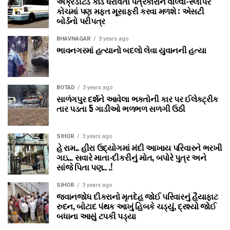
એક્રેડીટેડ કાર્ડ ધરાવતા પત્રકારોને વોલ્‍વો-સ્‍લીપર
કોચમાં પણ મફત મૂસાફરી કરવા મળશે : એસટી
બોર્ડનો પરીપત્ર
BHAVNAGAR
3 years ago
ભાવનગરમાં હત્યાનો બદલો લેવા યુવાનની હત્યા
BOTAD
3 years ago
સાળંગપુર દર્શને આવેલા ભક્તોની કાર પર ઈલેક્ટ્રીક
તાર પડતા 5 ગાડીઓ ભળભળ સળગી ઉઠી
SIHOR
3 years ago
હે રામ.. હીરા ઉદ્યોગમાં મંદી આખાય પરિવારને ભરખી
ગઇ… સવારે માતા-દીકરીનું મોત, બપોરે પુત્ર અને
સાંજે પિતા પણ.. .!
SIHOR
3 years ago
જવાનજોધ દીકરાનો મૃતદેહ જોઈ પરિવારનું હૈયાફાટ
રુદન, બોટાદ પંથક આખું હિબકે ચડ્યું, દ્રશ્યો જોઈ
બધાના આસું ટપકી પડ્યા