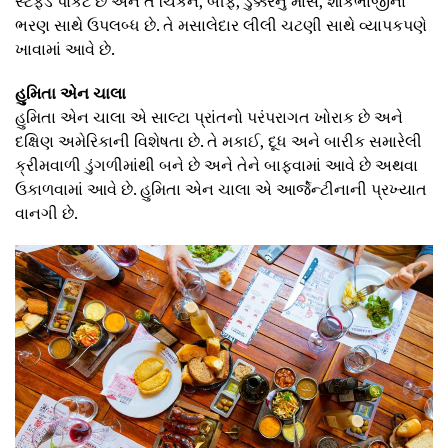
સ્ટફ્ડ પોકેટ છે અને તે ચિકન, બીફ, ડુક્કરનું માંસ, શાકભાજીના
ભરણ સાથે ઉપલબ્ધ છે. તે મસાલેદાર લીલી ચટણી સાથે વ્યાપકપણે
ખાવામાં આવે છે.
હુમિતા એન ચાલા
હુમિતા એન ચાલા એ સાલ્ટા પ્રાંતનો પરંપરાગત ખોરાક છે અને
દક્ષિણ અમેરિકાની વિશેષતા છે. તે મકાઈ, દૂધ અને બારીક સમારેલી
ક્રીમવાળી ડુંગળીમાંથી બને છે અને તેને બાફવામાં આવે છે અથવા
ઉકાળવામાં આવે છે. હુમિતા એન ચાલા એ આર્જેન્ટીનાની પ્રખ્યાત
વાનગી છે.