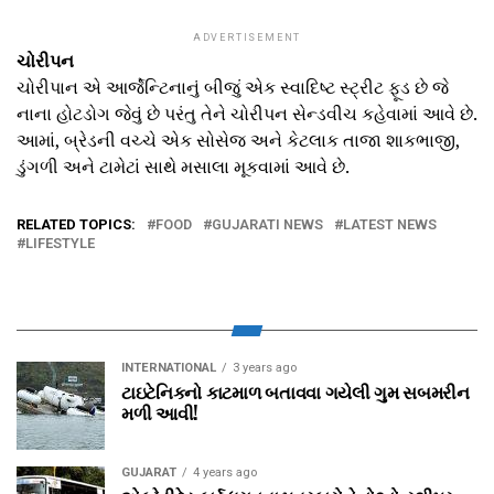
ADVERTISEMENT
ચોરીપન
ચોરીપાન એ આર્જેન્ટિનાનું બીજું એક સ્વાદિષ્ટ સ્ટ્રીટ ફૂડ છે જે
નાના હોટડોગ જેવું છે પરંતુ તેને ચોરીપન સેન્ડવીચ કહેવામાં આવે છે.
આમાં, બ્રેડની વચ્ચે એક સોસેજ અને કેટલાક તાજા શાકભાજી,
ડુંગળી અને ટામેટાં સાથે મસાલા મૂકવામાં આવે છે.
RELATED TOPICS:
FOOD
GUJARATI NEWS
LATEST NEWS
LIFESTYLE
INTERNATIONAL
3 years ago
ટાઇટેનિકનો કાટમાળ બતાવવા ગયેલી ગુમ સબમરીન
મળી આવી!
GUJARAT
4 years ago