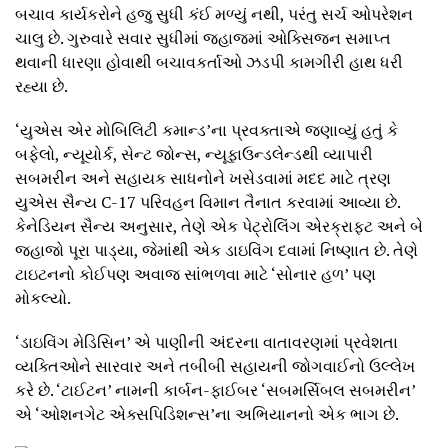
બચાવ કાર્યકરોને હજુ સુધી કંઈ મળ્યું નથી, પરંતુ સર્ચ ઓપરેશન
ચાલુ છે. ગુરુવારે સવાર સુધીમાં જહાજમાં ઓક્સિજન સમાપ્ત
થવાની ધારણા હોવાથી બચાવકર્તાઓ ઝડપી કામગીરી હાથ ધરી
રહ્યા છે.
‘યુએસ એર મોબિલિટી કમાન્ડ’ના પ્રવક્તાએ જણાવ્યું હતું કે
બફેલો, ન્યૂયોર્ક, સેન્ટ જોન્સ, ન્યૂફાઉન્ડલેન્ડથી વ્યાપારી
સબમરીન અને સહાયક સાધનોને ખસેડવામાં મદદ માટે ત્રણ
યુએસ સૈન્ય C-17 પરિવહન વિમાન તૈનાત કરવામાં આવ્યા છે.
કેનેડિયન સૈન્ય અનુસાર, તેણે એક પેટ્રોલિંગ એરક્રાફ્ટ અને બે
જહાજો પૂરા પાડ્યા, જેમાંથી એક ડાઇવિંગ દવામાં નિષ્ણાત છે. તેણે
ટાઇટનનો કોઈપણ અવાજ સાંભળવા માટે ‘સોનાર હળ’ પણ
મોકલ્યો.
‘ડાઇવિંગ મેડિસિન’ એ પાણીની અંદરના વાતાવરણમાં પ્રવેશતા
વ્યક્તિઓને સારવાર અને તબીબી સહાયની જોગવાઈનો ઉલ્લેખ
કરે છે. ‘ટાઈટન’ નામની કાર્બન-ફાઈબર ‘સબમર્સિબલ સબમરીન’
એ ‘ઓશનગેટ એક્સપિડિશન્સ’ના અભિયાનનો એક ભાગ છે.