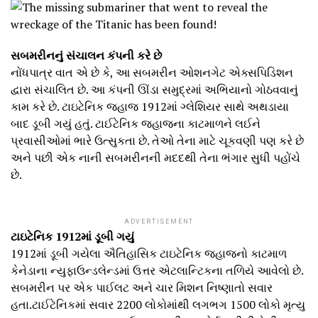
સબમરીનનું સંચાલન કંપની કરે છે
નોંધપાત્ર વાત એ છે કે, આ સબમરીન ઓશનગેટ એક્સપિડિશન
દ્વારા સંચાલિત છે. આ કંપની ઊંડા સમુદ્રમાં અભિયાનો ગોઠવવાનું
કામ કરે છે. ટાઇટેનિક જહાજ 1912માં ગ્લેશિયર સાથે અથડાયા
બાદ ડૂબી ગયું હતું. ટાઈટેનિક જહાજના કાટમાળને લઈને
પ્રવાસીઓમાં ભારે ઉત્સુકતા છે. તેઓ તેના માટે ચૂકવણી પણ કરે છે
અને પછી એક નાની સબમરીનની મદદથી તેના ભંગાર સુધી પહોંચે
છે.
ADVERTISEMENT
ટાઇટેનિક 1912માં ડૂબી ગયું
1912માં ડૂબી ગયેલા ઐતિહાસિક ટાઇટેનિક જહાજનો કાટમાળ
કેનેડાના ન્યુફાઉન્ડલેન્ડમાં ઉત્તર એટલાન્ટિકના તળિયે આવેલો છે.
સબમરીન પર એક પાઈલટ અને ચાર મિશન નિષ્ણાતો સવાર
હતા.ટાઈટેનિકમાં સવાર 2200 લોકોમાંથી લગભગ 1500 લોકો મૃત્યુ