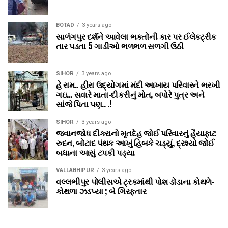
BOTAD
3 years ago
સાળંગપુર દર્શને આવેલા ભક્તોની કાર પર ઈલેક્ટ્રીક
તાર પડતા 5 ગાડીઓ ભળભળ સળગી ઉઠી
SIHOR
3 years ago
હે રામ.. હીરા ઉદ્યોગમાં મંદી આખાય પરિવારને ભરખી
ગઇ… સવારે માતા-દીકરીનું મોત, બપોરે પુત્ર અને
સાંજે પિતા પણ.. .!
SIHOR
3 years ago
જવાનજોધ દીકરાનો મૃતદેહ જોઈ પરિવારનું હૈયાફાટ
રુદન, બોટાદ પંથક આખું હિબકે ચડ્યું, દ્રશ્યો જોઈ
બધાના આસું ટપકી પડ્યા
VALLABHIPUR
3 years ago
વલ્લભીપુર પોલીસએ ટ્રકમાંથી પોશ ડોડાના કોથળે-
કોથળા ઝડપ્યા ; બે ગિરફ્તાર