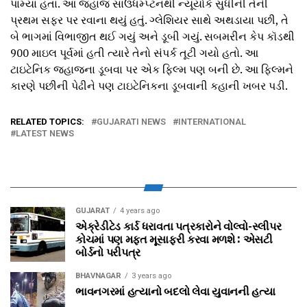
પામ્યા હતા. આ જહાજ સાઉધમ્પ્ટનથી ન્યૂયોર્ક સુધીની તેની
પ્રથમ સફર પર રવાના થયું હતું. ગ્લેશિયર સાથે અથડાયા પછી, તે
બે ભાગમાં વિભાજીત થઈ ગયું અને ડૂબી ગયું. સબમરીન કેપ કૉડથી
900 માઇલ પૂર્વમાં હતી ત્યારે તેનો સંપર્ક તૂટી ગયો હતો. આ
ટાઇટેનિક જહાજના ડૂબવા પર એક ફિલ્મ પણ બની છે. આ ફિલ્મને
કારણે પછીની પેઢીને પણ ટાઇટેનિકના ડૂબવાની કહાની ખબર પડી.
RELATED TOPICS:
GUJARATI NEWS
INTERNATIONAL
LATEST NEWS
GUJARAT
4 years ago
એક્રેડીટેડ કાર્ડ ધરાવતા પત્રકારોને વોલ્‍વો-સ્‍લીપર
કોચમાં પણ મફત મૂસાફરી કરવા મળશે : એસટી
બોર્ડનો પરીપત્ર
BHAVNAGAR
3 years ago
ભાવનગરમાં હત્યાનો બદલો લેવા યુવાનની હત્યા