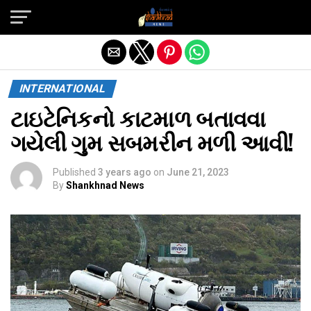
Exit mobile version
INTERNATIONAL
ટાઇટેનિકનો કાટમાળ બતાવવા
ગયેલી ગુમ સબમરીન મળી આવી!
Published
3 years ago
on
June 21, 2023
By
Shankhnad News