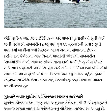
ઐતિહાસિક જહાજ ટાઈટેનિકના કાટમાળને પ્રવાસીઓ સુધી લઈ
જતી પ્રવાસી સબમરીન હજુ પણ ગુમ છે. ગુરુવારની સવાર સુધી
પણ તેમાં બાકીનો ઓક્સિજન ખતમ થવાની સંભાવના છે. આ
દરમિયાન કેનેડાના એક વિમાને પાણીની અંદરથી સબમરીન
‘સબમર્સિબલ’નો અવાજ સાંભળવાનો દાવો કર્યો છે. યુએસ કોસ્ટ
ગાર્ડે આ જાણકારી આપી છે. ગુમ થયેલા ‘સબમર્સિબલ’માં પાંચ લોકો
સવાર છે. આ માણસો એક સદી કરતા પણ વધુ સમય પહેલા ડૂબતા
જહાજ ‘ટાઈટેનિક’ના કાટમાળનું દસ્તાવેજીકરણ કરવાના મિશન
પર નીકળ્યા હતા.
ગુરુવારે સવાર સુધીમાં ઓક્સિજન સમાપ્ત થઈ જશે
યુએસ કોસ્ટ ગાર્ડના જણાવ્યા અનુસાર કેનેડાના પી-3 એરક્રાફ્ટને
અવાજ મળ્યા બાદ સર્ચ ઓપરેશનનું લોકેશન બદલવામાં આવ્યું છે.