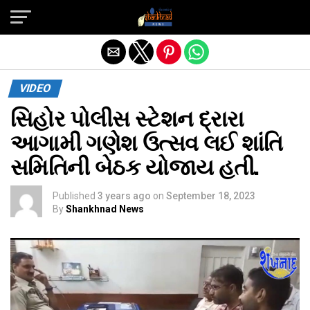
Exit mobile version
VIDEO
સિહોર પોલીસ સ્ટેશન દ્રારા
આગામી ગણેશ ઉત્સવ લઈ શાંતિ
સમિતિની બેઠક યોજાય હતી.
Published
3 years ago
on
September 18, 2023
By
Shankhnad News