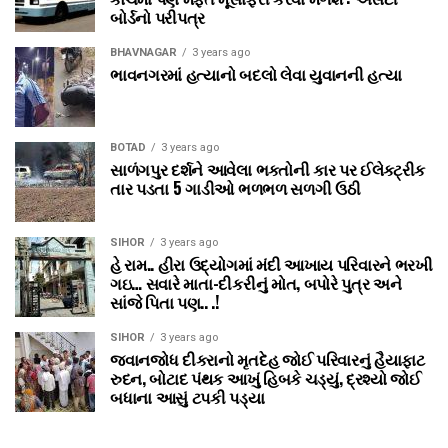
બોર્ડનો પરીપત્ર
BHAVNAGAR
3 years ago
ભાવનગરમાં હત્યાનો બદલો લેવા યુવાનની હત્યા
BOTAD
3 years ago
સાળંગપુર દર્શને આવેલા ભક્તોની કાર પર ઈલેક્ટ્રીક
તાર પડતા 5 ગાડીઓ ભળભળ સળગી ઉઠી
SIHOR
3 years ago
હે રામ.. હીરા ઉદ્યોગમાં મંદી આખાય પરિવારને ભરખી
ગઇ… સવારે માતા-દીકરીનું મોત, બપોરે પુત્ર અને
સાંજે પિતા પણ.. .!
SIHOR
3 years ago
જવાનજોધ દીકરાનો મૃતદેહ જોઈ પરિવારનું હૈયાફાટ
રુદન, બોટાદ પંથક આખું હિબકે ચડ્યું, દ્રશ્યો જોઈ
બધાના આસું ટપકી પડ્યા