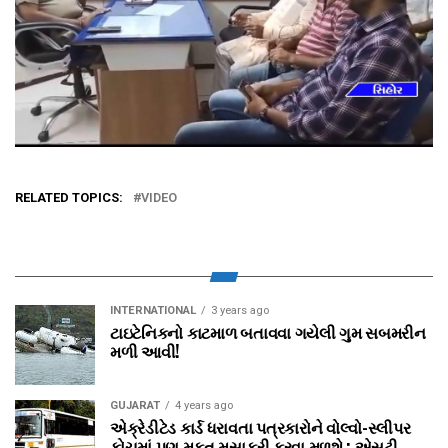
RELATED TOPICS:
VIDEO
INTERNATIONAL
3 years ago
ટાઇટેનિકનો કાટમાળ બતાવવા ગયેલી ગુમ સબમરીન
મળી આવી!
GUJARAT
4 years ago
એક્રેડીટેડ કાર્ડ ધરાવતા પત્રકારોને વોલ્‍વો-સ્‍લીપર
કોચમાં પણ મફત મૂસાફરી કરવા મળશે : એસટી