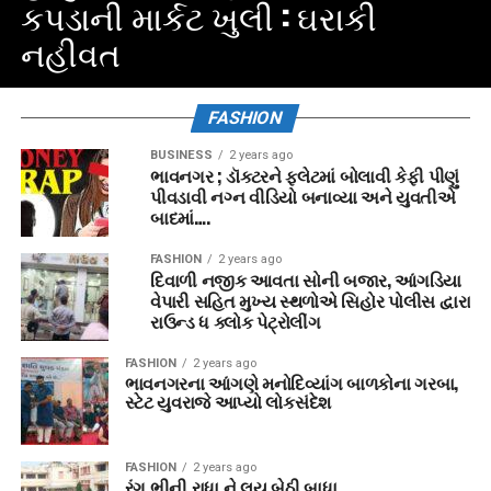
કપડાની માર્કટ ખુલી : ઘરાકી
નહીવત
FASHION
BUSINESS
2 years ago
ભાવનગર ; ડૉક્ટરને ફ્લેટમાં બોલાવી કેફી પીણું
પીવડાવી નગ્ન વીડિયો બનાવ્યા અને યુવતીએ
બાદમાં….
FASHION
2 years ago
દિવાળી નજીક આવતા સોની બજાર, આંગડિયા
વેપારી સહિત મુખ્ય સ્થળોએ સિહોર પોલીસ દ્વારા
રાઉન્ડ ધ ક્લોક પેટ્રોલીંગ
FASHION
2 years ago
ભાવનગરના આંગણે મનોદિવ્યાંગ બાળકોના ગરબા,
સ્ટેટ યુવરાજે આપ્યો લોકસંદેશ
FASHION
2 years ago
રંગ ભીની રાધા ને લય બેઠી બાધા…