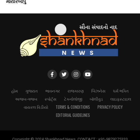
મોરારિબાપુ
હોમ
ગુજરાત
ભાવનગર
રાજકારણ
બિઝનેસ
ધર્મ ભક્તિ
અજબ-ગજબ
સ્પોર્ટ્સ
ટેકનોલોજી
બૉલીવુડ
લાઇફસ્ટાઇલ
વાયરલ વિડીયો
TERMS & CONDITIONS
PRIVACY POLICY
EDITORIAL GUIDELINES
Copyright © 2024 Shankhnad News. CONTACT : +91-9879275333