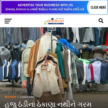
FASHION
2 years ago
હજુ ઠંડીનાં ઠેકાણા નથીને ગરમ