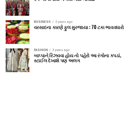
BUSINESS
2 years ago
વરસાદના કારણે ફુલ મુરજાયા : 70 ટકા ભાવવધારો
FASHION
3 years ago
બાપ્પાને રિઝવવા હોય તો પહેરો આ રંગોના કપડાં,
સ્ટાઈલ દેખાશે પણ અલગ