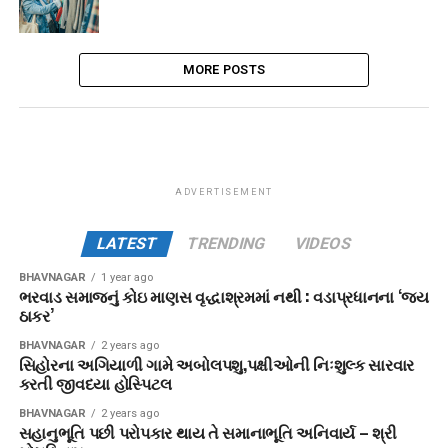
MORE POSTS
ADVERTISEMENT
LATEST
TRENDING
VIDEOS
BHAVNAGAR
1 year ago
ભરવાડ સમાજનું કોઇ માણસ વૃદ્ધાશ્રમમાં નથી : વડાપ્રધાનના ‘જય
ઠાકર’
BHAVNAGAR
2 years ago
સિહોરના અગિયાળી ગામે અબોલપશુ,પક્ષીઓની નિઃશુલ્ક સારવાર
કરતી જીવદયા હોસ્પિટલ
BHAVNAGAR
2 years ago
સહાનુભૂતિ પછી પરોપકાર થાય તે સમાનાભૂતિ અનિવાર્ય – શ્રી