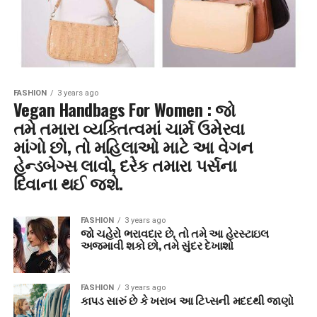
FASHION
3 years ago
Vegan Handbags For Women : જો
તમે તમારા વ્યક્તિત્વમાં ચાર્મ ઉમેરવા
માંગો છો, તો મહિલાઓ માટે આ વેગન
હેન્ડબેગ્સ લાવો, દરેક તમારા પર્સના
દિવાના થઈ જશે.
FASHION
3 years ago
જો ચહેરો ભરાવદાર છે, તો તમે આ હેરસ્ટાઇલ
અજમાવી શકો છો, તમે સુંદર દેખાશો
FASHION
3 years ago
કાપડ સારું છે કે ખરાબ આ ટિપ્સની મદદથી જાણો