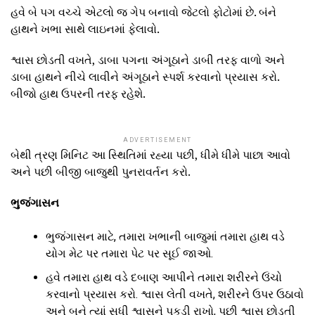
હવે બે પગ વચ્ચે એટલો જ ગેપ બનાવો જેટલો ફોટોમાં છે. બંને
હાથને ખભા સાથે લાઇનમાં ફેલાવો.
શ્વાસ છોડતી વખતે, ડાબા પગના અંગૂઠાને ડાબી તરફ વાળો અને
ડાબા હાથને નીચે લાવીને અંગૂઠાને સ્પર્શ કરવાનો પ્રયાસ કરો.
બીજો હાથ ઉપરની તરફ રહેશે.
ADVERTISEMENT
બેથી ત્રણ મિનિટ આ સ્થિતિમાં રહ્યા પછી, ધીમે ધીમે પાછા આવો
અને પછી બીજી બાજુથી પુનરાવર્તન કરો.
ભુજંગાસન
ભુજંગાસન માટે, તમારા ખભાની બાજુમાં તમારા હાથ વડે
યોગ મેટ પર તમારા પેટ પર સૂઈ જાઓ.
હવે તમારા હાથ વડે દબાણ આપીને તમારા શરીરને ઉંચો
કરવાનો પ્રયાસ કરો. શ્વાસ લેતી વખતે, શરીરને ઉપર ઉઠાવો
અને બને ત્યાં સુધી શ્વાસને પકડી રાખો, પછી શ્વાસ છોડતી