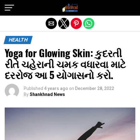
Exit mobile version
HEALTH
Yoga for Glowing Skin: કુદરતી
રીતે ચહેરાની ચમક વધારવા માટે
દરરોજ આ 5 યોગાસનો કરો.
Published
4 years ago
on
December 28, 2022
By
Shankhnad News