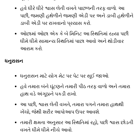
હવે ધીરે ધીરે શ્વાસ લેતી વખતે પાછળની તરફ વાળો. આ
પછી, જમણી હથેળીને જમણી એડી પર અને ડાબી હથેળીને
ડાબી એડી પર રાખવાનો પ્રયાસ કરો.
ઓછામાં ઓછા એક કે બે મિનિટ આ સ્થિતિમાં રહ્યા પછી
ધીમે ધીમે સામાન્ય સ્થિતિમાં પાછા આવો અને થોડીવાર
આરામ કરો.
ધનુરાસન
ધનુરાસન માટે યોગ મેટ પર પેટ પર સૂઈ જાઓ.
હવે તમારા બંને ઘૂંટણને તમારી પીઠ તરફ વાળો અને તમારા
હાથ વડે અંગૂઠાને પકડી રાખો.
આ પછી, શ્વાસ લેતી વખતે, તમારા પગને તમારા હાથથી
ખેંચો, જેથી શરીર આપોઆપ ઉપર આવશે.
તમારી ક્ષમતા અનુસાર આ સ્થિતિમાં રહો, પછી શ્વાસ છોડતી
વખતે ધીમે ધીમે નીચે આવો.