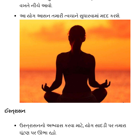
વખતે નીચે આવો.
આ યોગ આસન તમારી ત્વચાને સુધારવામાં મદદ કરશે.
ઈસ્ત્રાસન
ઉસ્ત્રાસનનો અભ્યાસ કરવા માટે, યોગ સાદડી પર તમારા
ઘૂંટણ પર ઊભા રહો.