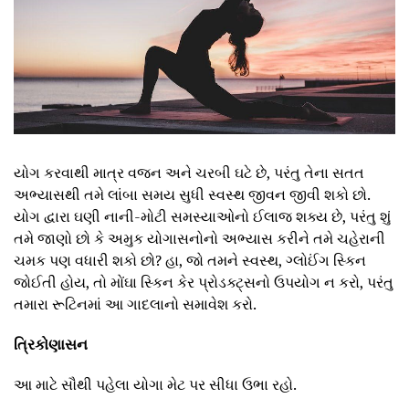
યોગ કરવાથી માત્ર વજન અને ચરબી ઘટે છે, પરંતુ તેના સતત
અભ્યાસથી તમે લાંબા સમય સુધી સ્વસ્થ જીવન જીવી શકો છો.
યોગ દ્વારા ઘણી નાની-મોટી સમસ્યાઓનો ઈલાજ શક્ય છે, પરંતુ શું
તમે જાણો છો કે અમુક યોગાસનોનો અભ્યાસ કરીને તમે ચહેરાની
ચમક પણ વધારી શકો છો? હા, જો તમને સ્વસ્થ, ગ્લોઈંગ સ્કિન
જોઈતી હોય, તો મોંઘા સ્કિન કેર પ્રોડક્ટ્સનો ઉપયોગ ન કરો, પરંતુ
તમારા રૂટિનમાં આ ગાદલાનો સમાવેશ કરો.
ત્રિકોણાસન
આ માટે સૌથી પહેલા યોગા મેટ પર સીધા ઉભા રહો.