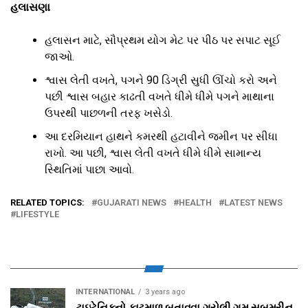
હલાસણા
હલાસન માટે, સૌપ્રથમ યોગ મેટ પર પીઠ પર સપાટ સૂઈ
જાઓ.
શ્વાસ લેતી વખતે, પગને 90 ડિગ્રી સુધી ઊંચો કરો અને
પછી શ્વાસ બહાર કાઢતી વખતે ધીમે ધીમે પગને માથાના
ઉપરથી પાછળની તરફ ખસેડો.
આ દરમિયાન હાથને કમરથી હટાવીને જમીન પર સીધા
રાખો. આ પછી, શ્વાસ લેતી વખતે ધીમે ધીમે સામાન્ય
સ્થિતિમાં પાછા આવો.
RELATED TOPICS:
GUJARATI NEWS
HEALTH
LATEST NEWS
LIFESTYLE
INTERNATIONAL
3 years ago
ટાઇટેનિકનો કાટમાળ બતાવવા ગયેલી ગુમ સબમરીન