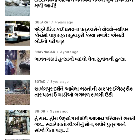
મળી આવી!
GUJARAT
4 years ago
એક્રેડીટેડ કાર્ડ ધરાવતા પત્રકારોને વોલ્‍વો-સ્‍લીપર
કોચમાં પણ મફત મૂસાફરી કરવા મળશે : એસટી
બોર્ડનો પરીપત્ર
BHAVNAGAR
3 years ago
ભાવનગરમાં હત્યાનો બદલો લેવા યુવાનની હત્યા
BOTAD
3 years ago
સાળંગપુર દર્શને આવેલા ભક્તોની કાર પર ઈલેક્ટ્રીક
તાર પડતા 5 ગાડીઓ ભળભળ સળગી ઉઠી
SIHOR
3 years ago
હે રામ.. હીરા ઉદ્યોગમાં મંદી આખાય પરિવારને ભરખી
ગઇ… સવારે માતા-દીકરીનું મોત, બપોરે પુત્ર અને
સાંજે પિતા પણ.. .!