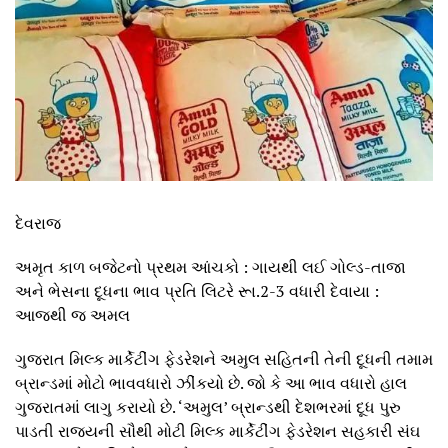
દેવરાજ
અમૃત કાળ બજેટનો પ્રથમ આંચકો : ગાયથી લઈ ગોલ્ડ-તાજા
અને ભેસના દૂધના ભાવ પ્રતિ લિટરે રૂા.2-3 વધારી દેવાયા :
આજથી જ અમલ
ગુજરાત મિલ્ક માર્કેટીંગ ફેડરેશને અમુલ સહિતની તેની દૂધની તમામ
બ્રાન્ડમાં મોટો ભાવવધારો ઝીંકયો છે. જો કે આ ભાવ વધારો હાલ
ગુજરાતમાં લાગુ કરાયો છે. ‘અમુલ’ બ્રાન્ડથી દેશભરમાં દૂધ પુરુ
પાડતી રાજયની સૌથી મોટી મિલ્ક માર્કેટીંગ ફેડરેશન સહકારી સંઘ