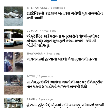
INTERNATIONAL
3 years ago
ટાઇટેનિકનો કાટમાળ બતાવવા ગયેલી ગુમ સબમરીન
મળી આવી!
GUJARAT
4 years ago
એક્રેડીટેડ કાર્ડ ધરાવતા પત્રકારોને વોલ્‍વો-સ્‍લીપર
કોચમાં પણ મફત મૂસાફરી કરવા મળશે : એસટી
બોર્ડનો પરીપત્ર
BHAVNAGAR
3 years ago
ભાવનગરમાં હત્યાનો બદલો લેવા યુવાનની હત્યા
BOTAD
3 years ago
સાળંગપુર દર્શને આવેલા ભક્તોની કાર પર ઈલેક્ટ્રીક
તાર પડતા 5 ગાડીઓ ભળભળ સળગી ઉઠી
SIHOR
3 years ago
હે રામ.. હીરા ઉદ્યોગમાં મંદી આખાય પરિવારને ભરખી