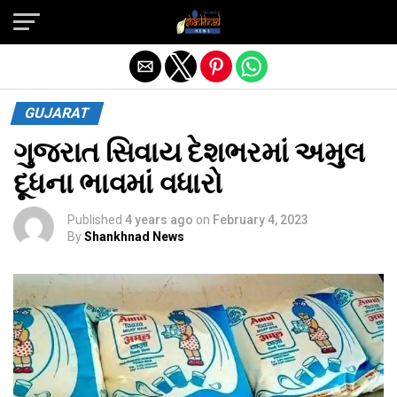
Exit mobile version
GUJARAT
ગુજરાત સિવાય દેશભરમાં અમુલ
દૂધના ભાવમાં વધારો
Published
4 years ago
on
February 4, 2023
By
Shankhnad News