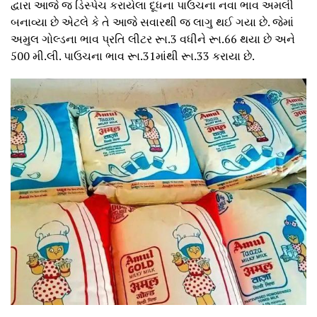
દ્વારા આજે જ ડિસ્પેચ કરાયેલા દૂધના પાઉચના નવા ભાવ અમલી
બનાવ્યા છે એટલે કે તે આજે સવારથી જ લાગુ થઈ ગયા છે. જેમાં
અમુલ ગોલ્ડના ભાવ પ્રતિ લીટર રૂા.3 વધીને રૂા.66 થયા છે અને
500 મી.લી. પાઉચના ભાવ રૂા.31માંથી રૂા.33 કરાયા છે.