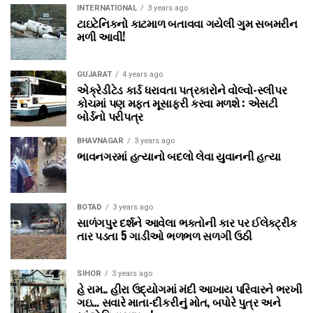
INTERNATIONAL
3 years ago
ટાઇટેનિકનો કાટમાળ બતાવવા ગયેલી ગુમ સબમરીન
મળી આવી!
GUJARAT
4 years ago
એક્રેડીટેડ કાર્ડ ધરાવતા પત્રકારોને વોલ્‍વો-સ્‍લીપર
કોચમાં પણ મફત મૂસાફરી કરવા મળશે : એસટી
બોર્ડનો પરીપત્ર
BHAVNAGAR
3 years ago
ભાવનગરમાં હત્યાનો બદલો લેવા યુવાનની હત્યા
BOTAD
3 years ago
સાળંગપુર દર્શને આવેલા ભક્તોની કાર પર ઈલેક્ટ્રીક
તાર પડતા 5 ગાડીઓ ભળભળ સળગી ઉઠી
SIHOR
3 years ago
હે રામ.. હીરા ઉદ્યોગમાં મંદી આખાય પરિવારને ભરખી
ગઇ… સવારે માતા-દીકરીનું મોત, બપોરે પુત્ર અને