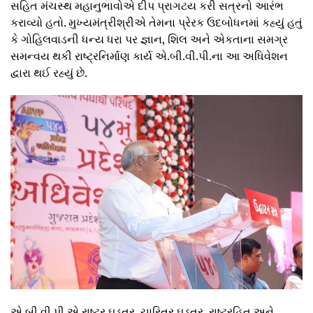
સહિત મંચસ્થ મહાનુભાવોએ દીપ પ્રાગટય કરી સત્રનો આરંભ
કરાવ્યો હતો. મુખ્યમંત્રીશ્રીએ તેમના પ્રેરક ઉદબોધનમાં કહ્યું હતું
કે ગોહિલવાડની ધન્ય ધરા પર જ્ઞાન, શિલ અને એકતાના સમગ્ર
સમન્વય થકી રાષ્ટ્રનિર્માણ કાર્ય એ.બી.વી.પી.ના આ અધિવેશન
દ્વારા થઈ રહ્યું છે.
એ.બી.વી.પી.એ રાષ્ટ્ર ઘડતર, ચારિત્ર ઘડતર, રાષ્ટ્રહિત અને