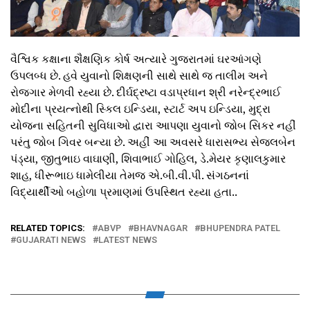
વૈશ્વિક કક્ષાના શૈક્ષણિક કોર્ષ અત્યારે ગુજરાતમાં ઘરઆંગણે
ઉપલબ્ધ છે. હવે યુવાનો શિક્ષણની સાથે સાથે જ તાલીમ અને
રોજગાર મેળવી રહ્યા છે. દીર્ઘદ્રષ્ટા વડાપ્રધાન શ્રી નરેન્દ્રભાઈ
મોદીના પ્રયત્નોથી સ્કિલ ઇન્ડિયા, સ્ટાર્ટ અપ ઇન્ડિયા, મુદ્રા
યોજના સહિતની સુવિધાઓ દ્વારા આપણા યુવાનો જોબ સિકર નહીં
પરંતુ જોબ ગિવર બન્યા છે. અહીં આ અવસરે ધારાસભ્ય સેજલબેન
પંડ્યા, જીતુભાઇ વાઘાણી, શિવાભાઈ ગોહિલ, ડે.મેયર કૃણાલકુમાર
શાહ, ધીરૂભાઇ ધામેલીયા તેમજ એ.બી.વી.પી. સંગઠનનાં
વિદ્યાર્થીઓ બહોળા પ્રમાણમાં ઉપસ્થિત રહ્યા હતા..
RELATED TOPICS:
ABVP
BHAVNAGAR
BHUPENDRA PATEL
GUJARATI NEWS
LATEST NEWS