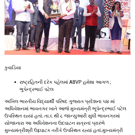
કુવાડિયા
રાષ્ટ્રહિતની દરેક પહેલમાં ABVP હમેશા આગળ ;
ભુપેન્દ્રભાઈ પટેલ
અખિલ ભારતીય વિદ્યાર્થી પરિષદ ગુજરાત પ્રદેશના ૫૪ માં
અધિવેશનમાં ભાવનગર ખાતે આજે મુખ્યમંત્રી ભૂપેન્દ્રભાઈ પટેલ
ઉપસ્થિત રહ્યાં હતાં. તા.૬ થી ૮ જાન્યુઆરી સુધી ભાવનગરમાં
યોજાનારા આ અધિવેશનના ઉદઘાટન સત્રનાં પ્રારંભે
મુખ્યમંત્રીશ્રી ઉદ્દઘાટક તરીકે ઉપસ્થિત રહ્યાં હતાં.મુખ્યમંત્રી