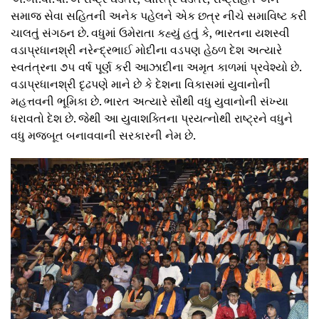
સમાજ સેવા સહિતની અનેક પહેલને એક છત્ર નીચે સમાવિષ્ટ કરી
ચાલતું સંગઠન છે. વધુમાં ઉમેરાતા કહ્યું હતું કે, ભારતના યશસ્વી
વડાપ્રધાનશ્રી નરેન્દ્રભાઈ મોદીના વડપણ હેઠળ દેશ અત્યારે
સ્વતંત્રના ૭૫ વર્ષ પૂર્ણ કરી આઝાદીના અમૃત કાળમાં પ્રવેશ્યો છે.
વડાપ્રધાનશ્રી દૃઢપણે માને છે કે દેશના વિકાસમાં યુવાનોની
મહત્તવની ભૂમિકા છે. ભારત અત્યારે સૌથી વધુ યુવાનોની સંખ્યા
ધરાવતો દેશ છે. જેથી આ યુવાશક્તિના પ્રયત્નોથી રાષ્ટ્રને વધુને
વધુ મજબૂત બનાવવાની સરકારની નેમ છે.