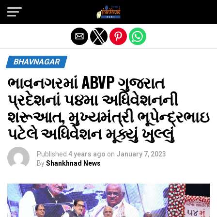
Exit mobile version
BHAVNAGAR
ભાવનગરમાં ABVP ગુજરાત
પ્રદેશનાં ૫૪મા અધિવેશનની
શરૂઆત, મુખ્યમંત્રી ભૂપેન્દ્રભાઇ
પટેલે અધિવેશન મૂક્યું ખુલ્લું
Published
4 years ago
on
January 7, 2023
By
Shankhnad News