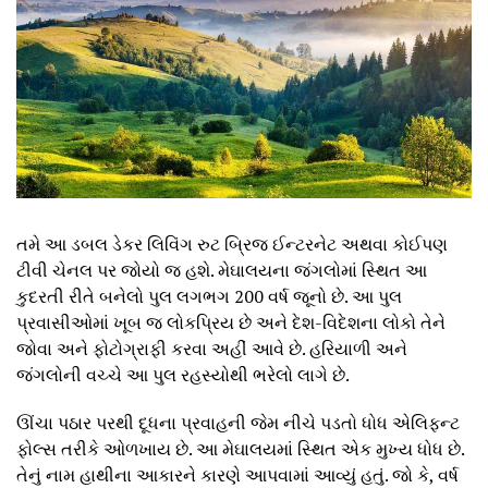
તમે આ ડબલ ડેકર લિવિંગ રુટ બ્રિજ ઈન્ટરનેટ અથવા કોઈપણ
ટીવી ચેનલ પર જોયો જ હશે. મેઘાલયના જંગલોમાં સ્થિત આ
કુદરતી રીતે બનેલો પુલ લગભગ 200 વર્ષ જૂનો છે. આ પુલ
પ્રવાસીઓમાં ખૂબ જ લોકપ્રિય છે અને દેશ-વિદેશના લોકો તેને
જોવા અને ફોટોગ્રાફી કરવા અહીં આવે છે. હરિયાળી અને
જંગલોની વચ્ચે આ પુલ રહસ્યોથી ભરેલો લાગે છે.
ઊંચા પઠાર પરથી દૂધના પ્રવાહની જેમ નીચે પડતો ધોધ એલિફન્ટ
ફોલ્સ તરીકે ઓળખાય છે. આ મેઘાલયમાં સ્થિત એક મુખ્ય ધોધ છે.
તેનું નામ હાથીના આકારને કારણે આપવામાં આવ્યું હતું. જો કે, વર્ષ