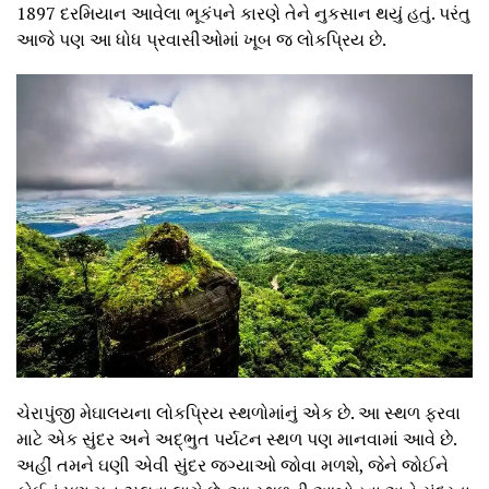
1897 દરમિયાન આવેલા ભૂકંપને કારણે તેને નુકસાન થયું હતું. પરંતુ
આજે પણ આ ધોધ પ્રવાસીઓમાં ખૂબ જ લોકપ્રિય છે.
ચેરાપુંજી મેઘાલયના લોકપ્રિય સ્થળોમાંનું એક છે. આ સ્થળ ફરવા
માટે એક સુંદર અને અદ્ભુત પર્યટન સ્થળ પણ માનવામાં આવે છે.
અહીં તમને ઘણી એવી સુંદર જગ્યાઓ જોવા મળશે, જેને જોઈને