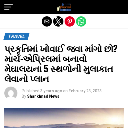
Exit mobile version
TRAVEL
પ્રકૃતિમાં ખોવાઈ જવા માંગો છો?
માર્ચ-એપ્રિલમાં બનાવો
મેઘાલયના 5 સ્થળોની મુલાકાત
લેવાનો પ્લાન
Published
3 years ago
on
February 23, 2023
By
Shankhnad News