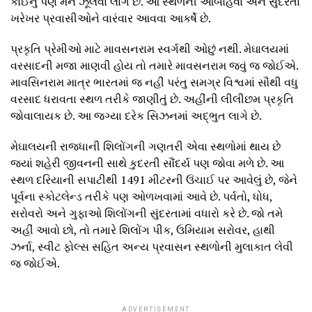
કોઈનું પણ મન ઝૂલવા લાગે છે. આ સ્થળની આબોહવા અને સુંદરતા
ખરેખર પ્રવાસીઓને વારંવાર આવવા આકર્ષે છે.
પ્રકૃતિ પ્રેમીઓ માટે માવસનરામ સ્વર્ગથી ઓછું નથી. મેઘાલયમાં
વરસાદની મજા માણવી હોય તો તમારે માવસનરામ જવું જ જોઈએ.
માવસિનરામ માત્ર ભારતમાં જ નહીં પરંતુ સમગ્ર વિશ્વમાં સૌથી વધુ
વરસાદ ધરાવતા સ્થળ તરીકે જાણીતું છે. અહીંની લીલીછમ પ્રકૃતિ
જોવાલાયક છે. આ જગ્યા દરેક સિઝનમાં અદ્ભુત લાગે છે.
મેઘાલયની રાજધાની શિલોંગની ગણતરી એવા સ્થળોમાં થાય છે
જ્યાં શહેરી જીવનની સાથે કુદરતી સૌંદર્ય પણ જોવા મળે છે. આ
સ્થળ દરિયાની સપાટીથી 1491 મીટરની ઉંચાઈ પર આવેલું છે, જેને
પૂર્વના સ્કોટલેન્ડ તરીકે પણ ઓળખવામાં આવે છે. પર્વતો, ધોધ,
સરોવરો અને ગુફાઓ શિલોંગની સુંદરતામાં વધારો કરે છે. જો તમે
અહીં આવો છો, તો તમારે શિલોંગ પીક, ઉમિયામ સરોવર, હાથી
ઝર્ના, સ્વીટ ફોલ્સ સહિત અન્ય પ્રવાસન સ્થળોની મુલાકાત લેવી
જ જોઈએ.
ADVERTISEMENT