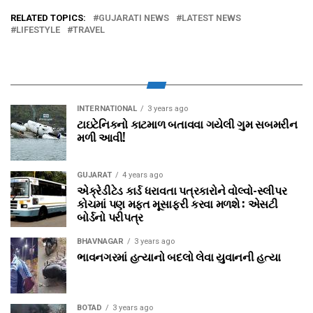
RELATED TOPICS:
GUJARATI NEWS
LATEST NEWS
LIFESTYLE
TRAVEL
INTERNATIONAL
3 years ago
ટાઇટેનિકનો કાટમાળ બતાવવા ગયેલી ગુમ સબમરીન
મળી આવી!
GUJARAT
4 years ago
એક્રેડીટેડ કાર્ડ ધરાવતા પત્રકારોને વોલ્‍વો-સ્‍લીપર
કોચમાં પણ મફત મૂસાફરી કરવા મળશે : એસટી
બોર્ડનો પરીપત્ર
BHAVNAGAR
3 years ago
ભાવનગરમાં હત્યાનો બદલો લેવા યુવાનની હત્યા
BOTAD
3 years ago