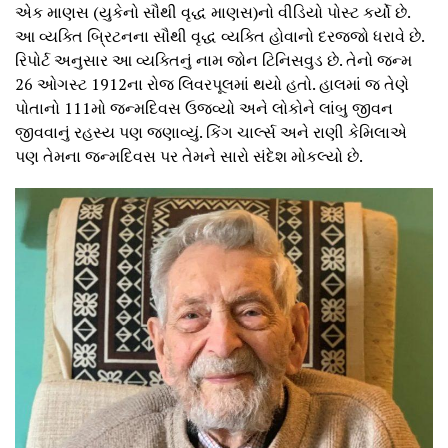
એક માણસ (યુકેનો સૌથી વૃદ્ધ માણસ)નો વીડિયો પોસ્ટ કર્યો છે.
આ વ્યક્તિ બ્રિટનના સૌથી વૃદ્ધ વ્યક્તિ હોવાનો દરજ્જો ધરાવે છે.
રિપોર્ટ અનુસાર આ વ્યક્તિનું નામ જોન ટિનિસવુડ છે. તેનો જન્મ
26 ઓગસ્ટ 1912ના રોજ લિવરપૂલમાં થયો હતો. હાલમાં જ તેણે
પોતાનો 111મો જન્મદિવસ ઉજવ્યો અને લોકોને લાંબુ જીવન
જીવવાનું રહસ્ય પણ જણાવ્યું. કિંગ ચાર્લ્સ અને રાણી કેમિલાએ
પણ તેમના જન્મદિવસ પર તેમને સારો સંદેશ મોકલ્યો છે.