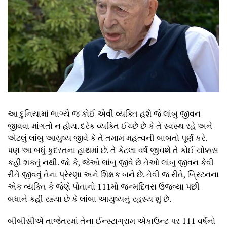
આ દુનિયામાં ભાગ્યે જ કોઈ એવી વ્યક્તિ હશે જે લાંબુ જીવન
જીવવા માંગતો ન હોય. દરેક વ્યક્તિ ઈચ્છે છે કે તે સ્વસ્થ રહે અને
એટલું લાંબુ આયુષ્ય જીવે કે તે તમામ મહત્વની બાબતો પૂર્ણ કરે.
પણ આ બધું કુદરતના હાથમાં છે. તે કેટલા વર્ષ જીવશે તે કોઈ ચોક્કસ
કહી શકતું નથી. જો કે, જેઓ લાંબુ જીવે છે તેઓ લાંબુ જીવન કેવી
રીતે જીવવું તેના પ્રેરણા અને શિક્ષક બને છે. તેવી જ રીતે, બ્રિટનના
એક વ્યક્તિ કે જેણે પોતાનો 111મો જન્મદિવસ ઉજવ્યા પછી
બધાને કહી રહ્યા છે કે લાંબા આયુષ્યનું રહસ્ય શું છે.
બીબીસીએ તાજેતરમાં તેના ઈન્સ્ટાગ્રામ એકાઉન્ટ પર 111 વર્ષનો