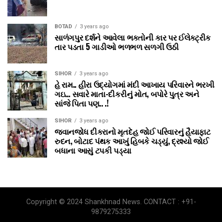
BOTAD
3 years ago
સાળંગપુર દર્શને આવેલા ભક્તોની કાર પર ઈલેક્ટ્રીક
તાર પડતા 5 ગાડીઓ ભળભળ સળગી ઉઠી
SIHOR
3 years ago
હે રામ.. હીરા ઉદ્યોગમાં મંદી આખાય પરિવારને ભરખી
ગઇ… સવારે માતા-દીકરીનું મોત, બપોરે પુત્ર અને
સાંજે પિતા પણ.. .!
SIHOR
3 years ago
જવાનજોધ દીકરાનો મૃતદેહ જોઈ પરિવારનું હૈયાફાટ
રુદન, બોટાદ પંથક આખું હિબકે ચડ્યું, દ્રશ્યો જોઈ
બધાના આસું ટપકી પડ્યા
Copyright © 2024 Shankhnad News. CONTACT : +91-
9879275333