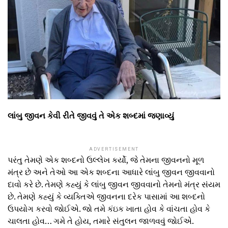
લાંબુ જીવન કેવી રીતે જીવવું તે એક શબ્દમાં જણાવ્યું
ADVERTISEMENT
પરંતુ તેમણે એક શબ્દનો ઉલ્લેખ કર્યો, જે તેમના જીવનનો મૂળ
મંત્ર છે અને તેઓ આ એક શબ્દના આધારે લાંબુ જીવન જીવવાનો
દાવો કરે છે. તેમણે કહ્યું કે લાંબુ જીવન જીવવાનો તેમનો મંત્ર સંયમ
છે. તેમણે કહ્યું કે વ્યક્તિએ જીવનના દરેક પાસામાં આ શબ્દનો
ઉપયોગ કરવો જોઈએ. જો તમે કંઇક ખાતા હોવ કે વાંચતા હોવ કે
ચાલતા હોવ… ગમે તે હોય, તમારે સંતુલન જાળવવું જોઈએ.