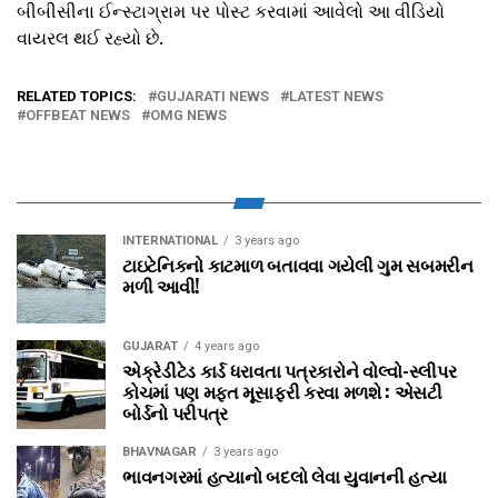
બીબીસીના ઈન્સ્ટાગ્રામ પર પોસ્ટ કરવામાં આવેલો આ વીડિયો
વાયરલ થઈ રહ્યો છે.
RELATED TOPICS:
GUJARATI NEWS
LATEST NEWS
OFFBEAT NEWS
OMG NEWS
INTERNATIONAL
3 years ago
ટાઇટેનિકનો કાટમાળ બતાવવા ગયેલી ગુમ સબમરીન
મળી આવી!
GUJARAT
4 years ago
એક્રેડીટેડ કાર્ડ ધરાવતા પત્રકારોને વોલ્‍વો-સ્‍લીપર
કોચમાં પણ મફત મૂસાફરી કરવા મળશે : એસટી
બોર્ડનો પરીપત્ર
BHAVNAGAR
3 years ago
ભાવનગરમાં હત્યાનો બદલો લેવા યુવાનની હત્યા