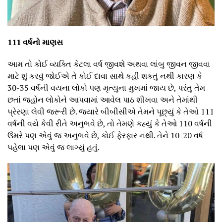
111 વર્ષનો માણસ
આમ તો કોઈ વ્યક્તિ કેટલા વર્ષ જીવશે અથવા લાંબુ જીવન જીવવા
માટે શું કરવું જોઈએ તે કોઈ દાવા સાથે કહી શકતું નથી કારણ કે
30-35 વર્ષની વયના લોકો પણ મૃત્યુના મુખમાં જાય છે, પરંતુ તેમ
છતાં જ્હોન લોકોને આપવામાં આવેલ પાઠ શીખવા અને તેમાંથી
પ્રેરણા લેવી જરૂરી છે. જ્યારે બીબીસીએ તેમને પૂછ્યું કે તેઓ 111
વર્ષની વયે કેવી રીતે અનુભવે છે, તો તેમણે કહ્યું કે તેઓ 110 વર્ષની
ઉંમરે પણ એવું જ અનુભવે છે, કોઈ ફેરફાર નથી. તેને 10-20 વર્ષ
પહેલા પણ એવું જ લાગ્યું હતું.