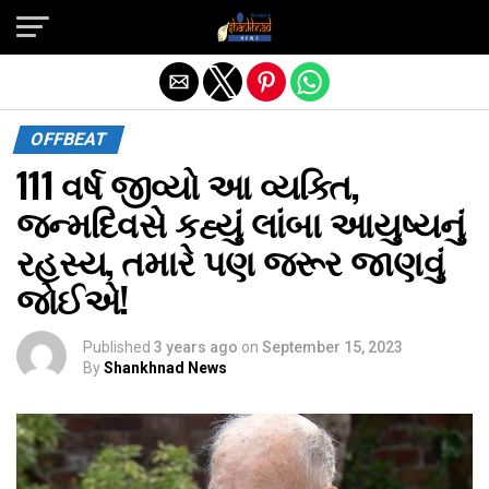
Exit mobile version
OFFBEAT
111 વર્ષ જીવ્યો આ વ્યક્તિ,
જન્મદિવસે કહ્યું લાંબા આયુષ્યનું
રહસ્ય, તમારે પણ જરૂર જાણવું
જોઈએ!
Published
3 years ago
on
September 15, 2023
By
Shankhnad News