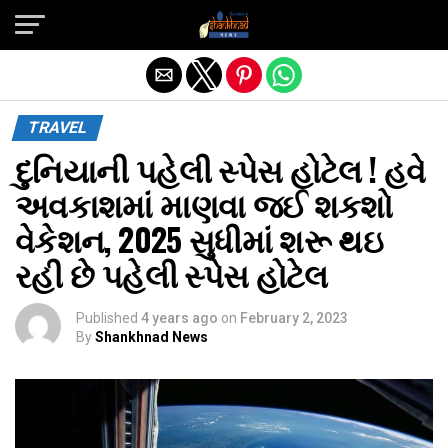
Exit mobile version
TRAVEL
દુનિયાની પહેલી સ્પેસ હોટેલ ! હવે
અવકાશમાં માણવા જઈ શકશો
વેકેશન, 2025 સુધીમાં શરૂ થઇ
રહી છે પહેલી સ્પેસ હોટેલ
Published
4 years ago
on
February 2, 2023
By
Shankhnad News