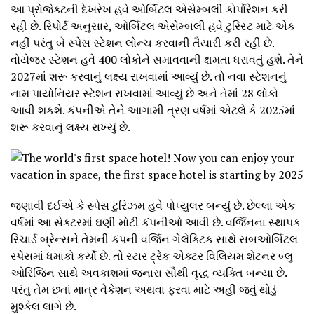
આ પ્રોજેક્ટની દેખરેખ હવે ઓર્બિટલ એસેમ્બલી કોર્પોરેશન કરી
રહી છે. રિપોર્ટ અનુસાર, ઓર્બિટલ એસેમ્બલી હવે ટુરિસ્ટ માટે એક
નહીં પરંતુ બે સ્પેસ સ્ટેશન લોન્ચ કરવાની તૈયારી કરી રહી છે.
વોયેજર સ્ટેશન હવે 400 લોકોને સમાવવાની ક્ષમતા ધરાવતું હશે. તેને
2027માં શરૂ કરવાનું લક્ષ્ય રાખવામાં આવ્યું છે. તો નવા સ્ટેશનનું
નામ પાયોનિયર સ્ટેશન રાખવામાં આવ્યું છે અને તેમાં 28 લોકો
આવી શકશે. કંપનીએ તેને આગામી ત્રણ વર્ષમાં એટલે કે 2025માં
શરૂ કરવાનું લક્ષ્ય રાખ્યું છે.
જણાવી દઈએ કે સ્પેસ ટુરિઝમ હવે પોપ્યુલર બન્યું છે. છેલ્લા એક
વર્ષમાં આ સેક્ટરમાં ઘણી મોટી કંપનીઓ આવી છે. વર્જિનના સ્થાપક
રિચાર્ડ બ્રેન્સને તેમની કંપની વર્જિન ગેલેક્ટિક સાથે સબઓર્બિટલ
સ્પેસમાં ધમાકો કર્યો છે. તો સ્ટાર ટ્રેક એક્ટર વિલિયમ શેટનર બ્લુ
ઓરિજિન સાથે અવકાશમાં જનારા સૌથી વૃદ્ધ વ્યક્તિ બન્યા છે.
પરંતુ તેમ છતાં માત્ર વેકેશન અથવા ફરવા માટે અહીં જવું થોડું
મુશ્કેલ લાગે છે.