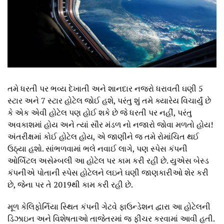
તમે ધરતી પર ભવ્ય દેખાતી અને શાનદાર નજરો ધરાવતી ઘણી 5
સ્ટાર અને 7 સ્ટાર હોટેલ જોઈ હશે, પરંતુ શું તમે ક્યારેય વિચાર્યું છે
કે એક એવી હોટેલ પણ હોઈ શકે છે જે ધરતી પર નહીં, પરંતુ
અવકાશમાં હોય અને ત્યાં સૌર મંડળ નો નજારો જોવા મળતો હોય!
અંતરીક્ષમાં કોઈ હોટેલ હોય, એ જાણીને જ તમે રોમાંચિત થઈ
ઉઠ્યા હશો. સાંભળવામાં ભલે નવાઈ લાગે, પણ સ્પેસ કંપની
ઓર્બિટલ અસેમ્બલી આ હોટેલ પર કામ કરી રહી છે. યુએસ બેસ્ડ
કંપનીએ પોતાની સ્પેસ હોટેલને લઇને ઘણી જાણકારીઓ શેર કરી
છે, જેના પર તે 2019થી કામ કરી રહી છે.
મૂળ કેલિફોર્નિયા સ્થિત કંપની ગેટવે ફાઉન્ડેશન દ્વારા આ હોટેલની
ડિઝાઇન અને વિશેષતાઓ તાજેતરમાં જ ફીચર કરવામાં આવી હતી.