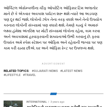
ઓર્બિટલ એસેમ્બલીના ચીફ ઓપરેટિંગ ઓફિસર ટિમ અલાતોર
માને છે કે એકવાર અવકાશ પર્યટન શરૂ થશે ત્યારે આ અડચણ
પણ દૂર થઈ જશે. લોકોનો ઝોક તેના તરફ વધશે અને તેનો ઉપયોગ
કરનારા લોકોની સંખ્યામાં પણ વધારો થશે. તેમણે કહ્યું કે અમારું
લક્ષ્ય હંમેશા અંતરિક્ષ પર મોટી સંખ્યામાં લોકોના રહેવા, કામ કરવા
અને અવકાશમાં હરવાફરવાની શક્યતાઓ ઉભી કરવાનું છે. ફરવા
ઉપરાંત અમે સ્પેસ સ્ટેશન પર ઓફિસ અને રહેવાની જગ્યા પર પણ
કામ કરી રહ્યા છીએ. ઘર અને ઓફિસ રેન્ટ પર ઉપલબ્ધ થશે.
ADVERTISEMENT
RELATED TOPICS:
GUJARATI NEWS
LATEST NEWS
LIFESTYLE
TRAVEL
INTERNATIONAL
3 years ago
ટાઇટેનિકનો કાટમાળ બતાવવા ગયેલી ગુમ સબમરીન