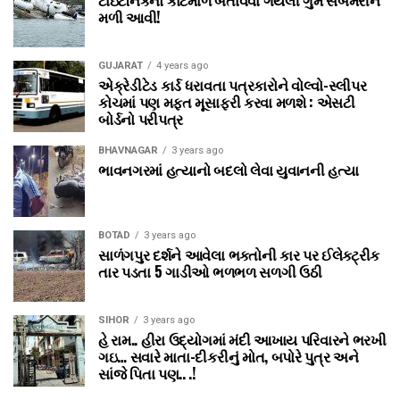
મળી આવી!
GUJARAT
4 years ago
એક્રેડીટેડ કાર્ડ ધરાવતા પત્રકારોને વોલ્‍વો-સ્‍લીપર
કોચમાં પણ મફત મૂસાફરી કરવા મળશે : એસટી
બોર્ડનો પરીપત્ર
BHAVNAGAR
3 years ago
ભાવનગરમાં હત્યાનો બદલો લેવા યુવાનની હત્યા
BOTAD
3 years ago
સાળંગપુર દર્શને આવેલા ભક્તોની કાર પર ઈલેક્ટ્રીક
તાર પડતા 5 ગાડીઓ ભળભળ સળગી ઉઠી
SIHOR
3 years ago
હે રામ.. હીરા ઉદ્યોગમાં મંદી આખાય પરિવારને ભરખી
ગઇ… સવારે માતા-દીકરીનું મોત, બપોરે પુત્ર અને
સાંજે પિતા પણ.. .!