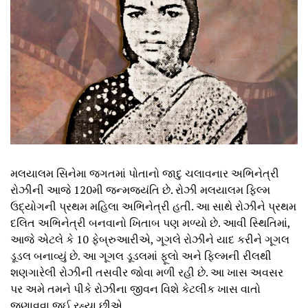
મલયાલમ સિનેમા જગતમાં પોતાનો જાદુ ચલાવનાર અભિનેત્રી
રોઝીની આજે 120મી જન્મજયંતિ છે. રોઝી મલયાલમ ફિલ્મ
ઉદ્યોગની પ્રથમ મહિલા અભિનેત્રી હતી. આ સાથે રોઝીને પ્રથમ
દલિત અભિનેત્રી બનવાનો ખિતાબ પણ મળ્યો છે. આવી સ્થિતિમાં,
આજે એટલે કે 10 ફેબ્રુઆરીએ, ગૂગલે રોઝીને યાદ કરીને ગૂગલ
ડૂડલ બનાવ્યું છે. આ ગૂગલ ડૂડલમાં ફૂલો અને ફિલ્મની રીલથી
શણગારેલી રોઝીની તસવીર જોવા મળી રહી છે. આ ખાસ અવસર
પર અમે તમને પીકે રોઝીના જીવન વિશે કેટલીક ખાસ વાતો
જણાવવા જઈ રહ્યા છીએ.