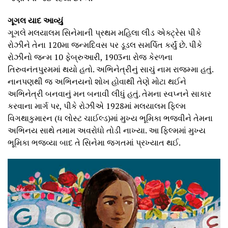
ગૂગલ યાદ આવ્યું
ગૂગલે મલયાલમ સિનેમાની પ્રથમ મહિલા લીડ એક્ટ્રેસ પીકે
રોઝીને તેના 120મા જન્મદિવસ પર ડૂડલ સમર્પિત કર્યું છે. પીકે
રોઝીનો જન્મ 10 ફેબ્રુઆરી, 1903ના રોજ કેરળના
તિરુવનંતપુરમમાં થયો હતો. અભિનેત્રીનું સાચું નામ રાજમ્મા હતું.
નાનપણથી જ અભિનયનો શોખ હોવાથી તેણે મોટા થઈને
અભિનેત્રી બનવાનું મન બનાવી લીધું હતું. તેમના સ્વપ્નને સાકાર
કરવાના માર્ગ પર, પીકે રોઝીએ 1928માં મલયાલમ ફિલ્મ
વિગથાકુમારન (ધ લોસ્ટ ચાઈલ્ડ)માં મુખ્ય ભૂમિકા ભજવીને તેમના
અભિનય સાથે તમામ અવરોધો તોડી નાખ્યા. આ ફિલ્મમાં મુખ્ય
ભૂમિકા ભજવ્યા બાદ તે સિનેમા જગતમાં પ્રખ્યાત થઈ.