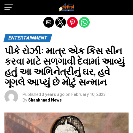
Exit mobile version
ENTERTAINMENT
પીકે રોઝીઃ માત્ર એક કિસ સીન
કરવા માટે સળગાવી દેવામાં આવ્યું
હતું આ અભિનેત્રીનું ઘર, હવે
ગૂગલે આપ્યું છે મોટું સન્માન
Published
3 years ago
on
February 10, 2023
By
Shankhnad News