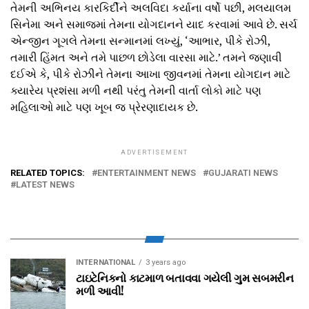
તેમની અભિનય કારકિર્દીને અલવિદા કર્યાના વર્ષો પછી, મલયાલમ
સિનેમા અને સમાજમાં તેમના યોગદાનને યાદ કરવામાં આવે છે. સર્ચ
એન્જીન ગૂગલે તેમના સન્માનમાં લખ્યું, ‘આભાર, પીકે રોઝી,
તમારી હિંમત અને તમે પાછળ છોડેલા વારસા માટે.’ તમને જણાવી
દઈએ કે, પીકે રોઝીને તેમના આખા જીવનમાં તેમના યોગદાન માટે
ક્યારેય પ્રશંસા મળી નથી પરંતુ તેમની વાર્તા લોકો માટે પણ
મહિલાઓ માટે પણ ખૂબ જ પ્રેરણાદાયક છે.
ADVERTISEMENT
RELATED TOPICS:
ENTERTAINMENT NEWS
GUJARATI NEWS
LATEST NEWS
INTERNATIONAL
3 years ago
ટાઇટેનિકનો કાટમાળ બતાવવા ગયેલી ગુમ સબમરીન
મળી આવી!