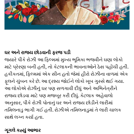
ઘર અને રાજ્ય છોડવાની ફરજ પડી
જ્યારે પીકે રોઝી આ ફિલ્મમાં મુખ્ય ભૂમિકા ભજવીને ઘણા લોકો
માટે પ્રેરણા બની હતી, તો કેટલાકની ભાવનાઓને ઠેસ પહોંચી હતી.
હકીકતમાં, ફિલ્મમાં એક સીન હતો જેમાં હીરો રોઝીના વાળમાં એક
ફૂલને ચુંબન કરે છે. આ દ્રશ્ય જોઈને લોકો ખૂબ ગુસ્સે થઈ ગયા.
આ લોકોએ રોઝીનું ઘર પણ સળગાવી દીધું અને અભિનેત્રીને
રાજ્ય છોડવા માટે પણ મજબૂર કરી દીધું. કેટલાક અહેવાલો
અનુસાર, પીકે રોઝી પોતાનું ઘર અને રાજ્ય છોડીને લારીમાં
તમિલનાડુ ભાગી ગઈ હતી. રોઝીએ તમિલનાડુમાં તે લારી ચાલક
સાથે લગ્ન કર્યા હતા.
ગૂગલે કહ્યું આભાર