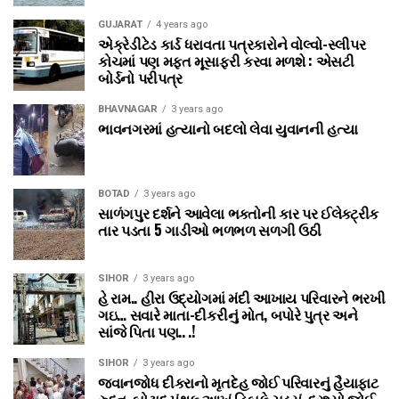
GUJARAT
4 years ago
એક્રેડીટેડ કાર્ડ ધરાવતા પત્રકારોને વોલ્‍વો-સ્‍લીપર
કોચમાં પણ મફત મૂસાફરી કરવા મળશે : એસટી
બોર્ડનો પરીપત્ર
BHAVNAGAR
3 years ago
ભાવનગરમાં હત્યાનો બદલો લેવા યુવાનની હત્યા
BOTAD
3 years ago
સાળંગપુર દર્શને આવેલા ભક્તોની કાર પર ઈલેક્ટ્રીક
તાર પડતા 5 ગાડીઓ ભળભળ સળગી ઉઠી
SIHOR
3 years ago
હે રામ.. હીરા ઉદ્યોગમાં મંદી આખાય પરિવારને ભરખી
ગઇ… સવારે માતા-દીકરીનું મોત, બપોરે પુત્ર અને
સાંજે પિતા પણ.. .!
SIHOR
3 years ago
જવાનજોધ દીકરાનો મૃતદેહ જોઈ પરિવારનું હૈયાફાટ
રુદન, બોટાદ પંથક આખું હિબકે ચડ્યું, દ્રશ્યો જોઈ