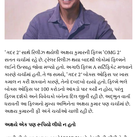
‘ગદર 2’ સાથે રિલીઝ થયેલી અક્ષય કુમારની ફિલ્મ ‘OMG 2’
સતત ચર્ચામાં રહે છે. ટ્રેલર રિલીઝ થયા બાદથી લોકોમાં ફિલ્મને
લઈને ઉત્સાહ જોવા મળ્યો હતો. અગાઉ ફિલ્મ A સર્ટિફિકેટ મળવાને
કારણે ચર્ચામાં હતી. તે જ સમયે, ‘ગદર 2’ બોક્સ ઓફિસ પર ખાસ
કમાલ ન કરી શકવાને કારણે, તેનો દબદબો રહ્યો હતો. ફિલ્મે ભલે
બોક્સ ઓફિસ પર 100 કરોડનો આંકડો પાર કર્યો ન હોય, પરંતુ
ફિલ્મ દર્શકો અને વિવેચકો બંનેના દિલ જીતી રહી છે. અદ્ભુત વાર્તા
ધરાવતી આ ફિલ્મનો મુખ્ય અભિનેતા અક્ષય કુમાર પણ ચર્ચામાં છે.
અક્ષય કુમારની ફી અંગે ચર્ચાઓ ચાલી રહી છે.
અક્ષયે એક પણ રૂપિયો લીધો ન હતો