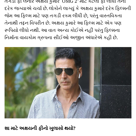
તગડી ફી લેનાર અક્ષય કુમારે ‘OMG 2’ માટે કેટલી ફી લીધી તેની
દરેક જગ્યાએ ચર્ચા છે. લોકોને લાગ્યું કે અક્ષય કુમારે દરેક ફિલ્મની
જેમ આ ફિલ્મ માટે પણ તગડી રકમ લીધી છે, પરંતુ વાસ્તવિકતા
તેનાથી તદ્દન વિપરીત છે. અક્ષય કુમારે આ ફિલ્મ માટે એક પણ
રૂપિયો લીધો નથી. આ વાત અન્ય કોઈએ નહીં પરંતુ ફિલ્મના
નિર્માતા વાયકોમ ગ્રુપના સીઈઓ અજીત અંધારેએ કહી છે.
શા માટે અક્ષયની ફીનો ખુલાસો થયો?