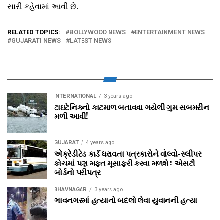
સારી કહેવામાં આવી છે.
RELATED TOPICS:
BOLLYWOOD NEWS
ENTERTAINMENT NEWS
GUJARATI NEWS
LATEST NEWS
INTERNATIONAL
3 years ago
ટાઇટેનિકનો કાટમાળ બતાવવા ગયેલી ગુમ સબમરીન
મળી આવી!
GUJARAT
4 years ago
એક્રેડીટેડ કાર્ડ ધરાવતા પત્રકારોને વોલ્‍વો-સ્‍લીપર
કોચમાં પણ મફત મૂસાફરી કરવા મળશે : એસટી
બોર્ડનો પરીપત્ર
BHAVNAGAR
3 years ago
ભાવનગરમાં હત્યાનો બદલો લેવા યુવાનની હત્યા