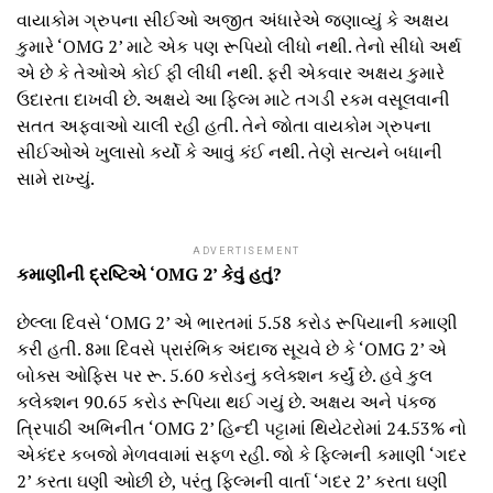
વાયાકોમ ગ્રુપના સીઈઓ અજીત અંધારેએ જણાવ્યું કે અક્ષય
કુમારે ‘OMG 2’ માટે એક પણ રૂપિયો લીધો નથી. તેનો સીધો અર્થ
એ છે કે તેઓએ કોઈ ફી લીધી નથી. ફરી એકવાર અક્ષય કુમારે
ઉદારતા દાખવી છે. અક્ષયે આ ફિલ્મ માટે તગડી રકમ વસૂલવાની
સતત અફવાઓ ચાલી રહી હતી. તેને જોતા વાયકોમ ગ્રુપના
સીઈઓએ ખુલાસો કર્યો કે આવું કંઈ નથી. તેણે સત્યને બધાની
સામે રાખ્યું.
ADVERTISEMENT
કમાણીની દ્રષ્ટિએ ‘OMG 2’ કેવું હતું?
છેલ્લા દિવસે ‘OMG 2’ એ ભારતમાં 5.58 કરોડ રૂપિયાની કમાણી
કરી હતી. 8મા દિવસે પ્રારંભિક અંદાજ સૂચવે છે કે ‘OMG 2’ એ
બોક્સ ઓફિસ પર રૂ. 5.60 કરોડનું કલેક્શન કર્યું છે. હવે કુલ
કલેક્શન 90.65 કરોડ રૂપિયા થઈ ગયું છે. અક્ષય અને પંકજ
ત્રિપાઠી અભિનીત ‘OMG 2’ હિન્દી પટ્ટામાં થિયેટરોમાં 24.53% નો
એકંદર કબજો મેળવવામાં સફળ રહી. જો કે ફિલ્મની કમાણી ‘ગદર
2’ કરતા ઘણી ઓછી છે, પરંતુ ફિલ્મની વાર્તા ‘ગદર 2’ કરતા ઘણી