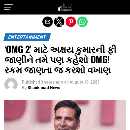
Exit mobile version
ENTERTAINMENT
‘OMG 2’ માટે અક્ષય કુમારની ફી
જાણીને તમે પણ કહેશો OMG!
રકમ જાણતા જ કરશો વખાણ
Published
3 years ago
on
August 19, 2023
By
Shankhnad News