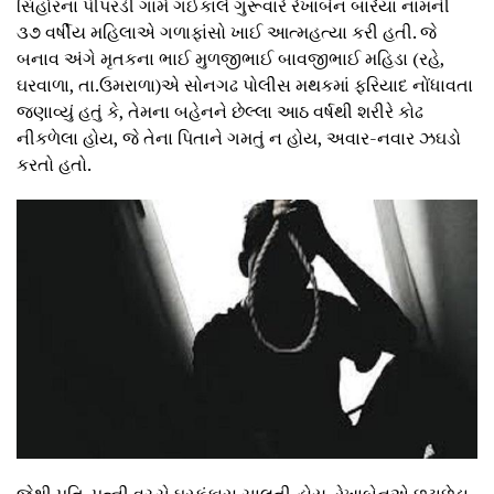
સિહોરના પીપરડી ગામે ગઈકાલે ગુરૂવારે રેખાબેન બારૈયા નામની
૩૭ વર્ષીય મહિલાએ ગળાફાંસો ખાઈ આત્મહત્યા કરી હતી. જે
બનાવ અંગે મૃતકના ભાઈ મુળજીભાઈ બાવજીભાઈ મહિડા (રહે,
ઘરવાળા, તા.ઉમરાળા)એ સોનગઢ પોલીસ મથકમાં ફરિયાદ નોંધાવતા
જણાવ્યું હતું કે, તેમના બહેનને છેલ્લા આઠ વર્ષથી શરીરે કોઢ
નીકળેલા હોય, જે તેના પિતાને ગમતું ન હોય, અવાર-નવાર ઝઘડો
કરતો હતો.