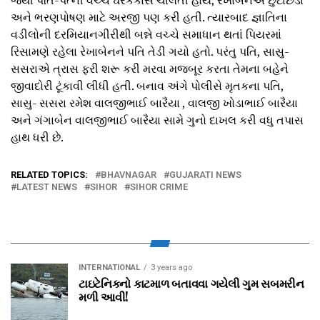
જેથી પતિ-પત્ની વચ્ચે ઘરકંકાસ ચાલતી હોય, રેખાબેનએ છુટાછેડા
અને ભરણપોષણ માટે અરજી પણ કરી હતી. ત્યારબાદ જ્ઞાતિના
વડીલોની દરમિયાનગીરીથી બન્ને વચ્ચે સમાધાન થતાં પિયરમાં
રિસામણે રહેલા રેખાબેનને પતિ તેડી ગયો હતો. પરંતુ પતિ, સાસુ-
સસરાએ ત્રાસ ફરી શરૂ કરી મરવા મજબૂર કરતા તેમના બહેને
જીવાદોરી ટૂંકાવી લીધી હતી. બનાવ અંગે પોલીસે મૃતકના પતિ,
સાસુ- સસરા રમેશ વાલજીભાઈ બારૈયા , વાલજી ખોડાભાઈ બારૈયા
અને ગંગાબેન વાલજીભાઈ બારૈયા સામે ગુનો દાખલ કરી વધુ તપાસ
હાથ ધરી છે.
RELATED TOPICS:
BHAVNAGAR
GUJARATI NEWS
LATEST NEWS
SIHOR
SIHOR CRIME
INTERNATIONAL
3 years ago
ટાઇટેનિકનો કાટમાળ બતાવવા ગયેલી ગુમ સબમરીન
મળી આવી!