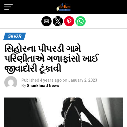
Exit mobile version
SIHOR
સિહોરના પીપરડી ગામે
પરિણીતાએ ગળાફાંસો ખાઈ
જીવાદોરી ટૂંકાવી
Published
4 years ago
on
January 2, 2023
By
Shankhnad News