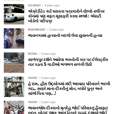
GUJARAT
4 years ago
એક્રેડીટેડ કાર્ડ ધરાવતા પત્રકારોને વોલ્‍વો-સ્‍લીપર
કોચમાં પણ મફત મૂસાફરી કરવા મળશે : એસટી
બોર્ડનો પરીપત્ર
BHAVNAGAR
3 years ago
ભાવનગરમાં હત્યાનો બદલો લેવા યુવાનની હત્યા
BOTAD
3 years ago
સાળંગપુર દર્શને આવેલા ભક્તોની કાર પર ઈલેક્ટ્રીક
તાર પડતા 5 ગાડીઓ ભળભળ સળગી ઉઠી
SIHOR
3 years ago
હે રામ.. હીરા ઉદ્યોગમાં મંદી આખાય પરિવારને ભરખી
ગઇ… સવારે માતા-દીકરીનું મોત, બપોરે પુત્ર અને
સાંજે પિતા પણ.. .!
SIHOR
3 years ago
જવાનજોધ દીકરાનો મૃતદેહ જોઈ પરિવારનું હૈયાફાટ
રુદન, બોટાદ પંથક આખું હિબકે ચડ્યું, દ્રશ્યો જોઈ