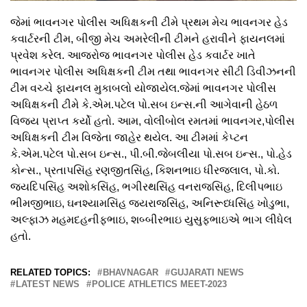
જેમાં ભાવનગર પોલીસ અધિક્ષકની ટીમે પ્રથમ મેચ ભાવનગર હેડ
કવાર્ટરની ટીમ, બીજી મેચ અમરેલીની ટીમને હરાવીને ફાયનલમાં
પ્રવેશ કરેલ. આજરોજ ભાવનગર પોલીસ હેડ કવાર્ટર ખાતે
ભાવનગર પોલીસ અધિક્ષકની ટીમ તથા ભાવનગર સીટી ડિવીઝનની
ટીમ વચ્ચે ફાયનલ મુકાબલો યોજાયેલ.જેમાં ભાવનગર પોલીસ
અધિક્ષકની ટીમે કે.એમ.પટેલ પો.સબ ઇન્સ.ની આગેવાની હેઠળ
વિજય પ્રાપ્ત કર્યો હતો. આમ, વોલીબોલ રમતમાં ભાવનગર,પોલીસ
અધિક્ષકની ટીમ વિજેતા જાહેર થયેલ. આ ટીમમાં કેપ્ટન
કે.એમ.પટેલ પો.સબ ઇન્સ., પી.બી.જેબલીયા પો.સબ ઇન્સ., પો.હેડ
કોન્સ., પ્રતાપસિંહ રણજીતસિંહ, કિશનભાઇ ધીરજલાલ, પો.કો.
જયદિપસિંહ અશોકસિંહ, ભગીરથસિંહ વનરાજસિંહ, દિલીપભાઇ
ભીમજીભાઇ, ઘનશ્યામસિંહ જયરાજસિંહ, અનિરૂધ્ધસિંહ ખોડુભા,
અલ્ફાઝ મહમદહનીફભાઇ, શબ્બીરભાઇ યુસુફભાઇએ ભાગ લીધેલ
હતો.
RELATED TOPICS:
BHAVNAGAR
GUJARATI NEWS
LATEST NEWS
POLICE ATHLETICS MEET-2023