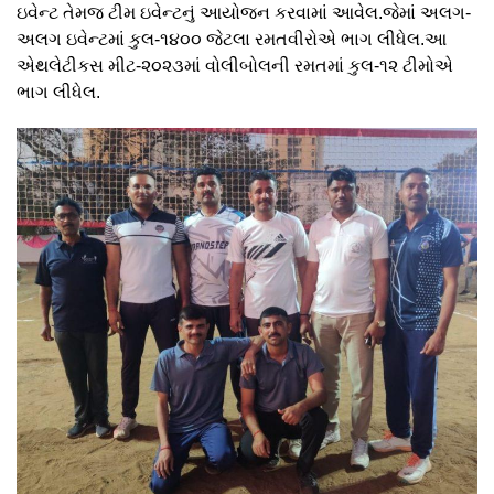
ઇવેન્ટ તેમજ ટીમ ઇવેન્ટનું આયોજન કરવામાં આવેલ.જેમાં અલગ-
અલગ ઇવેન્ટમાં કુલ-૧૪૦૦ જેટલા રમતવીરોએ ભાગ લીધેલ.આ
એથલેટીકસ મીટ-૨૦૨૩માં વોલીબોલની રમતમાં કુલ-૧૨ ટીમોએ
ભાગ લીધેલ.