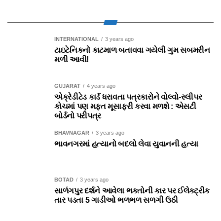
INTERNATIONAL
3 years ago
ટાઇટેનિકનો કાટમાળ બતાવવા ગયેલી ગુમ સબમરીન
મળી આવી!
GUJARAT
4 years ago
એક્રેડીટેડ કાર્ડ ધરાવતા પત્રકારોને વોલ્‍વો-સ્‍લીપર
કોચમાં પણ મફત મૂસાફરી કરવા મળશે : એસટી
બોર્ડનો પરીપત્ર
BHAVNAGAR
3 years ago
ભાવનગરમાં હત્યાનો બદલો લેવા યુવાનની હત્યા
BOTAD
3 years ago
સાળંગપુર દર્શને આવેલા ભક્તોની કાર પર ઈલેક્ટ્રીક
તાર પડતા 5 ગાડીઓ ભળભળ સળગી ઉઠી