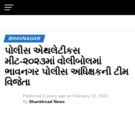
Exit mobile version
BHAVNAGAR
પોલીસ એથલેટીકસ
મીટ-૨૦૨૩માં વોલીબોલમાં
ભાવનગર પોલીસ અધિક્ષકની ટીમ
વિજેતા
Published
3 years ago
on
February 13, 2023
By
Shankhnad News