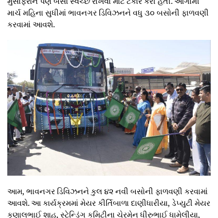
મુસાફરોને પણ બસો સ્વચ્છ રાખવા માટે ટકોર કરી હતી. આગામી
માર્ચ મહિના સુધીમાં ભાવનગર ડિવિઝનને વધુ ૩૦ બસોની ફાળવણી
કરવામાં આવશે.
આમ, ભાવનગર ડિવિઝનને કુલ ૪૨ નવી બસોની ફાળવણી કરવામાં
આવશે. આ કાર્યક્રમમાં મેયર કીર્તિબાળા દાણીધારીયા, ડેપ્યુટી મેયર
કૃણાલભાઈ શાહ, સ્ટેન્ડિંગ કમિટીના ચેરમેન ધીરુભાઈ ધામેલીયા,