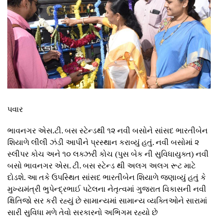
પવાર
ભાવનગર એસ.ટી. બસ સ્ટેન્ડથી ૧૨ નવી બસોને સાંસદ ભારતીબેન
શિયાળે લીલી ઝંડી આપીને પ્રસ્થાન કરાવ્યું હતું. નવી બસોમાં ૨
સ્લીપર કોચ અને ૧૦ લક્ઝરી કોચ (પુસ બેક ની સુવિધાયુક્ત) નવી
બસો ભાવનગર એસ. ટી. બસ સ્ટેન્ડ થી અલગ અલગ રૂટ માટે
દોડશે. આ તકે ઉપસ્થિત સાંસદ ભારતીબેન શિયાળે જણાવ્યું હતું કે
મુખ્યમંત્રી ભુપેન્દ્રભાઈ પટેલના નેતૃત્વમાં ગુજરાત વિકાસની નવી
ક્ષિતિજો સર કરી રહ્યું છે સામાન્યમાં સામાન્ય વ્યક્તિઓને સારામાં
સારી સુવિધા મળે તેવો સરકારનો અભિગમ રહ્યો છે