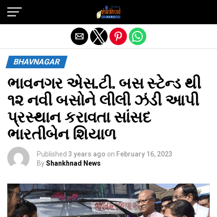
Exit mobile version
BHAVNAGAR
ભાવનગર એસ.ટી. બસ સ્ટેન્ડ થી
૧૨ નવી બસોને લીલી ઝંડી આપી
પ્રસ્થાન કરાવતા સાંસદ
ભારતીબેન શિયાળ
Published
3 years ago
on
February 16, 2023
By
Shankhnad News