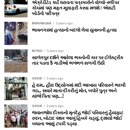
એક્રેડીટેડ કાર્ડ ધરાવતા પત્રકારોને વોલ્‍વો-સ્‍લીપર
કોચમાં પણ મફત મૂસાફરી કરવા મળશે : એસટી
બોર્ડનો પરીપત્ર
BHAVNAGAR
3 years ago
ભાવનગરમાં હત્યાનો બદલો લેવા યુવાનની હત્યા
BOTAD
3 years ago
સાળંગપુર દર્શને આવેલા ભક્તોની કાર પર ઈલેક્ટ્રીક
તાર પડતા 5 ગાડીઓ ભળભળ સળગી ઉઠી
SIHOR
3 years ago
હે રામ.. હીરા ઉદ્યોગમાં મંદી આખાય પરિવારને ભરખી
ગઇ… સવારે માતા-દીકરીનું મોત, બપોરે પુત્ર અને
સાંજે પિતા પણ.. .!
SIHOR
3 years ago
જવાનજોધ દીકરાનો મૃતદેહ જોઈ પરિવારનું હૈયાફાટ
રુદન, બોટાદ પંથક આખું હિબકે ચડ્યું, દ્રશ્યો જોઈ
બધાના આસું ટપકી પડ્યા