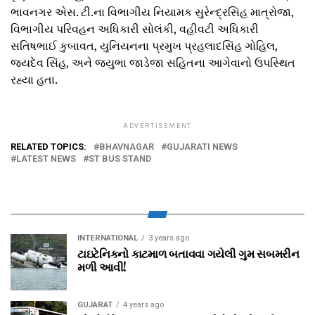
ભાવનગર એસ. ટી.ના વિભાગીય નિયામક સુરેન્દ્રસિંહ માત્રોજા,
વિભાગીય પરિવહન અધિકારી સોલંકી, વહીવટી અધિકારી
સતિષભાઈ કુબાવત, યુનિયનના પ્રમુખ પ્રહલાદસિંહ ગોહિલ,
જયદેવ સિંહ, અને જયુભા જાડેજા સહિતના આગેવાનો ઉપસ્થિત
રહ્યા હતા.
ADVERTISEMENT
RELATED TOPICS:
BHAVNAGAR
GUJARATI NEWS
LATEST NEWS
ST BUS STAND
INTERNATIONAL
3 years ago
ટાઇટેનિકનો કાટમાળ બતાવવા ગયેલી ગુમ સબમરીન
મળી આવી!
GUJARAT
4 years ago