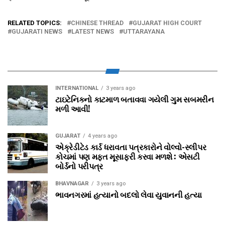
RELATED TOPICS:
CHINESE THREAD
GUJARAT HIGH COURT
GUJARATI NEWS
LATEST NEWS
UTTARAYANA
INTERNATIONAL
3 years ago
ટાઇટેનિકનો કાટમાળ બતાવવા ગયેલી ગુમ સબમરીન
મળી આવી!
GUJARAT
4 years ago
એક્રેડીટેડ કાર્ડ ધરાવતા પત્રકારોને વોલ્‍વો-સ્‍લીપર
કોચમાં પણ મફત મૂસાફરી કરવા મળશે : એસટી
બોર્ડનો પરીપત્ર
BHAVNAGAR
3 years ago
ભાવનગરમાં હત્યાનો બદલો લેવા યુવાનની હત્યા