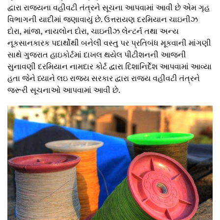
દ્વારા રાજયના વહીવટી તંત્રને સૂચના આપવામાં આવી છે એમ ગૃહ
વિભાગની યાદીમાં જણાવાયું છે. ઉત્તરાયણ દરમિયાન ચાઇનીઝ
દોરા, માંજા, નાયલોન દોરા, ચાઇનીઝ લેન્‍ટર્ન તથા અન્‍ય
નૂકસાનકારક પદાર્થોથી બનેલી વસ્‍તુ પર પ્રતિબંધ મૂકવાની માંગણી
સાથે ગુજરાત હાઇકોર્ટમાં દાખલ થયેલ પીટીશનની આજની
સુનાવણી દરમિયાન નામદાર કોર્ટ દ્વારા દિશાનિર્દેશ આપવામાં આવ્‍યા
હતા જેને ધ્‍યાને લઇ રાજય સરકાર દ્વારા રાજય વહીવટી તંત્રને
જરૂરી સૂચનાઓ આપવામાં આવી છે.