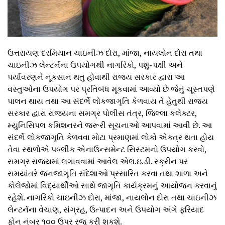
ઉત્તરાયણ દરમિયાન ચાઇનીઝ દોરા, માંજા, નાયલોન દોરા તથા
ચાઇનીઝ લેન્‍ટર્નના ઉપયોગથી નાગરિકો, પશુ-પક્ષી અને
પર્યાવરણને નૂકસાન થતુ હોવાથી રાજય સરકાર દ્વારા આ
વસ્‍તુઓના ઉપયોગ પર પ્રતિબંધ મૂકવામાં આવ્‍યો છે જેનું ચૂસ્‍તપણે
પાલન થાય તથા આ સંદર્ભે લોકજાગૃતિ કેળવાય તે હેતુથી રાજય
સરકાર દ્વારા રાજયના સમગ્ર પોલીસ તંત્ર, જિલ્લા કલેક્‍ટર,
મ્‍યુનિસિપલ કમિશનરને જરૂરી સૂચનાઓ આપવામાં આવી છે. આ
સંદર્ભે લોકજાગૃતિ કેળવવા મોટા પ્રમાણમાં લોકો એકત્ર થતા હોય
તેવા સ્‍થળોએ પબ્‍લીક એનાઉન્‍સમેન્‍ટ સિસ્‍ટમનો ઉપયોગ કરવો,
સમગ્ર રાજયમાં લગાવવામાં આવેલ એલ.ઇ.ડી. સ્‍ક્રીન પર
સમયાંતરે જનજાગૃતિ સંદેશાઓ પ્રસારિત કરવા તથા શાળા અને
કોલેજોમાં વિદ્યાર્થીઓ સાથે જાગૃતિ કાર્યક્રમનું આયોજન કરવાનું
રહેશે. નાગરિકો ચાઇનીઝ દોરા, માંજા, નાયલોન દોરા તથા ચાઇનીઝ
લેન્‍ટર્નના વેચાણ, સંગ્રહ, ઉત્‍પાદન અને ઉપયોગ અંગે ફરિયાદ
ફોન નંબર ૧૦૦ ઉપર રજૂ કરી શકશે.