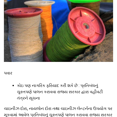
પવાર
કોઇ પણ નાગરિક ફરિયાદ કરી શકે છે : પ્રતિબંધનું
ચુસ્‍તપણે પાલન કરાવવા રાજ્‍ય સરકાર દ્વારા વહીવટી
તંત્રને સૂચના
ચાઇનીઝ દોરા, નાયલોન દોરા તથા ચાઇનીઝ લેન્‍ટર્નના ઉપયોગ પર
મૂકવામાં આવેલ પ્રતિબંધનું ચુસ્‍તપણે પાલન કરાવવા રાજય સરકાર