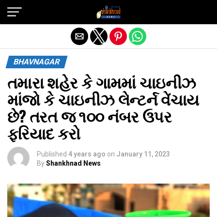
Exit mobile version
BHAVNAGAR
તમારા શહેર કે ગામમાં ચાઇનીઝ
માંજો કે ચાઇનીઝ લેન્‍ટર્ન વેંચાય
છે? તરત જ ૧૦૦ નંબર ઉપર
ફરિયાદ કરો
Published
4 years ago
on
January 11, 2023
By
Shankhnad News