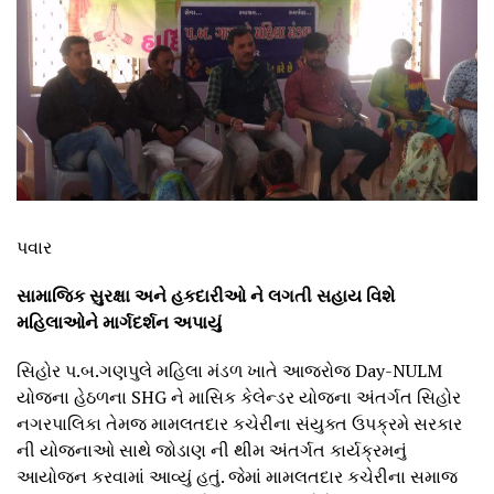
પવાર
સામાજિક સુરક્ષા અને હકદારીઓ ને લગતી સહાય વિશે
મહિલાઓને માર્ગદર્શન અપાયું
સિહોર પ.બ.ગણપુલે મહિલા મંડળ ખાતે આજરોજ Day-NULM
યોજના હેઠળના SHG ને માસિક કેલેન્ડર યોજના અંતર્ગત સિહોર
નગરપાલિકા તેમજ મામલતદાર કચેરીના સંયુક્ત ઉપક્રમે સરકાર
ની યોજનાઓ સાથે જોડાણ ની થીમ અંતર્ગત કાર્યક્રમનું
આયોજન કરવામાં આવ્યું હતું. જેમાં મામલતદાર કચેરીના સમાજ