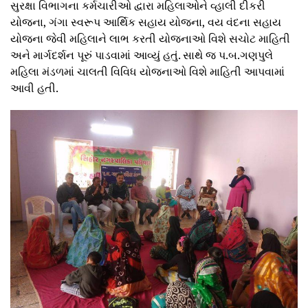
સુરક્ષા વિભાગના કર્મચારીઓ દ્વારા મહિલાઓને વ્હાલી દીકરી
યોજના, ગંગા સ્વરૂપ આર્થિક સહાય યોજના, વય વંદના સહાય
યોજના જેવી મહિલાને લાભ કરતી યોજનાઓ વિશે સચોટ માહિતી
અને માર્ગદર્શન પૂરું પાડવામાં આવ્યું હતું. સાથે જ પ.બ.ગણપુલે
મહિલા મંડળમાં ચાલતી વિવિધ યોજનાઓ વિશે માહિતી આપવામાં
આવી હતી.