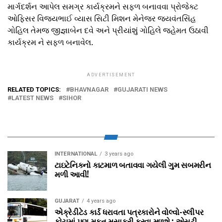
માર્ગદર્શન આપેલ સમગ્ર કાર્યક્રમને સફળ બનાવવા પ્રોજેક્ટ
ઓફિસર વિજયભાઈ વ્યાસ સિટી મિશન મેનેજર જયવંતસિંહ
ગોહિલ તેમજ જીજ્ઞાબેન દવે અને પ્રીયાંશું ગોહિલે જહેમત ઉઠાવી
કાર્યક્રમ ને સફળ બનાવેલ.
ADVERTISEMENT
RELATED TOPICS:
BHAVNAGAR
GUJARATI NEWS
LATEST NEWS
SIHOR
INTERNATIONAL
3 years ago
ટાઇટેનિકનો કાટમાળ બતાવવા ગયેલી ગુમ સબમરીન
મળી આવી!
GUJARAT
4 years ago
એક્રેડીટેડ કાર્ડ ધરાવતા પત્રકારોને વોલ્‍વો-સ્‍લીપર
કોચમાં પણ મફત મૂસાફરી કરવા મળશે : એસટી