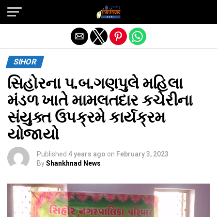
Exit mobile version
SIHOR
સિહોરના પ.બ.ગણપુલે મહિલા
મંડળ ખાતે મામલતદાર કચેરીના
સંયુક્ત ઉપક્રમે કાર્યક્રમ
યોજાયો
Published
4 years ago
on
February 3, 2023
By
Shankhnad News