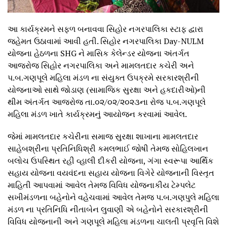
આ કાર્યક્રમને સફળ બનાવવા સિહોર નગરપાલિકા સ્ટાફ દ્વારા
જહેમત ઉઠાવામાં આવી હતી. સિહોર નગરપાલિકા Day-NULM
યોજના હેઠળના SHG ને માસિક કેલેન્ડર યોજના અંતર્ગત
આજરોજ સિહોર નગરપાલિકા અને મામલતદાર કચેરી અને
પ.બ.ગણપૂલે મહિલા મંડળ ના સંયુક્ત ઉપક્રમે સરકારશ્રીની
યોજનાઓ સાથે જોડાણ (સામાજિક સુરક્ષા અને હકદારીઓ)ની
થીમ અંતર્ગત આજરોજ તા.૦૨/૦૨/૨૦૨૩ના રોજ પ.બ.ગણપૂલે
મહિલા મંડળ ખાતે કાર્યક્રમનું આયોજન કરવામાં આવેલ.
જેમાં મામલતદાર કચેરીના સમાજ સુરક્ષા શાખાના મામલતદાર
સાહેબશ્રીના પ્રતિનિધિશ્રી કમલભાઈ જોષી તેમજ સોહિલખાન
બલોચ ઉપસ્થિત રહી વ્હાલી દીકરી યોજના, ગંગા સ્વરૂપા આર્થિક
સહાય યોજના વયવંદના સહાય યોજના વિગેરે યોજનાની વિસ્તૃત
માહિતી આપવામાં આવેલ તેમજ વિવિધ યોજનાકીય ટેમ્પલેટ
સખીમંડળના બહેનોને વહેચવામાં આવેલ તેમજ પ.બ.ગણપુલે મહિલા
મંડળ ના પ્રતિનિધિ નીતાબેન લુવાણી એ બહેનોને સરકારશ્રીની
વિવિધ યોજનાની અને ગણપૂલે મહિલા મંડળના ચાલતી પ્રવૃત્તિ વિશે