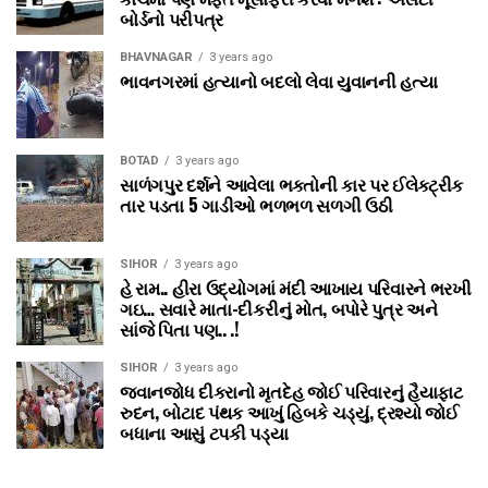
બોર્ડનો પરીપત્ર
BHAVNAGAR
3 years ago
ભાવનગરમાં હત્યાનો બદલો લેવા યુવાનની હત્યા
BOTAD
3 years ago
સાળંગપુર દર્શને આવેલા ભક્તોની કાર પર ઈલેક્ટ્રીક
તાર પડતા 5 ગાડીઓ ભળભળ સળગી ઉઠી
SIHOR
3 years ago
હે રામ.. હીરા ઉદ્યોગમાં મંદી આખાય પરિવારને ભરખી
ગઇ… સવારે માતા-દીકરીનું મોત, બપોરે પુત્ર અને
સાંજે પિતા પણ.. .!
SIHOR
3 years ago
જવાનજોધ દીકરાનો મૃતદેહ જોઈ પરિવારનું હૈયાફાટ
રુદન, બોટાદ પંથક આખું હિબકે ચડ્યું, દ્રશ્યો જોઈ
બધાના આસું ટપકી પડ્યા