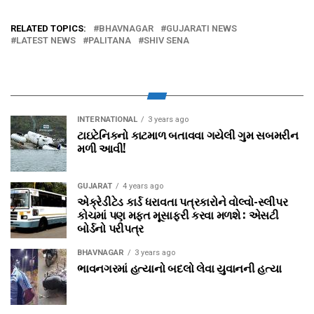
RELATED TOPICS:
BHAVNAGAR
GUJARATI NEWS
LATEST NEWS
PALITANA
SHIV SENA
INTERNATIONAL
3 years ago
ટાઇટેનિકનો કાટમાળ બતાવવા ગયેલી ગુમ સબમરીન
મળી આવી!
GUJARAT
4 years ago
એક્રેડીટેડ કાર્ડ ધરાવતા પત્રકારોને વોલ્‍વો-સ્‍લીપર
કોચમાં પણ મફત મૂસાફરી કરવા મળશે : એસટી
બોર્ડનો પરીપત્ર
BHAVNAGAR
3 years ago
ભાવનગરમાં હત્યાનો બદલો લેવા યુવાનની હત્યા