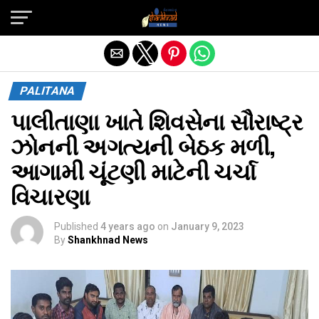
Exit mobile version
PALITANA
પાલીતાણા ખાતે શિવસેના સૌરાષ્ટ્ર
ઝોનની અગત્યની બેઠક મળી,
આગામી ચૂંટણી માટેની ચર્ચા
વિચારણા
Published
4 years ago
on
January 9, 2023
By
Shankhnad News