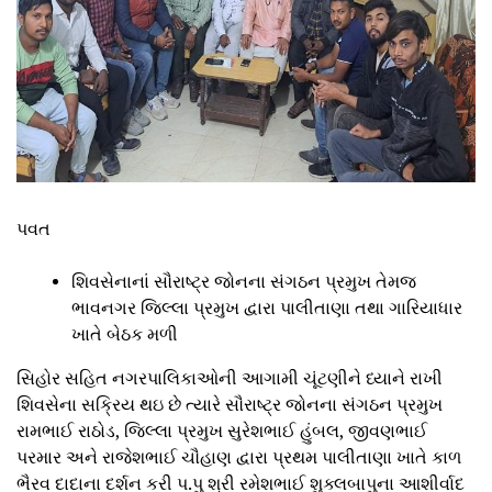
પવત
શિવસેનાનાં સૌરાષ્ટ્ર જોનના સંગઠન પ્રમુખ તેમજ
ભાવનગર જિલ્લા પ્રમુખ દ્વારા પાલીતાણા તથા ગારિયાધાર
ખાતે બેઠક મળી
સિહોર સહિત નગરપાલિકાઓની આગામી ચૂંટણીને ધ્યાને રાખી
શિવસેના સક્રિય થઇ છે ત્યારે સૌરાષ્ટ્ર જોનના સંગઠન પ્રમુખ
રામભાઈ રાઠોડ, જિલ્લા પ્રમુખ સુરેશભાઈ હુંબલ, જીવણભાઈ
પરમાર અને રાજેશભાઈ ચૌહાણ દ્વારા પ્રથમ પાલીતાણા ખાતે કાળ
ભૈરવ દાદાના દર્શન કરી પ.પુ શ્રી રમેશભાઈ શુક્લબાપુના આશીર્વાદ