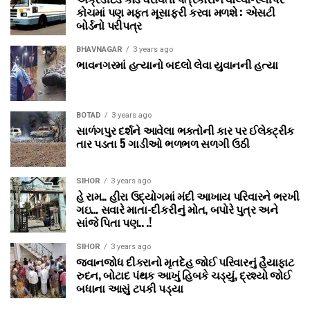
કોચમાં પણ મફત મૂસાફરી કરવા મળશે : એસટી
બોર્ડનો પરીપત્ર
BHAVNAGAR
3 years ago
ભાવનગરમાં હત્યાનો બદલો લેવા યુવાનની હત્યા
BOTAD
3 years ago
સાળંગપુર દર્શને આવેલા ભક્તોની કાર પર ઈલેક્ટ્રીક
તાર પડતા 5 ગાડીઓ ભળભળ સળગી ઉઠી
SIHOR
3 years ago
હે રામ.. હીરા ઉદ્યોગમાં મંદી આખાય પરિવારને ભરખી
ગઇ… સવારે માતા-દીકરીનું મોત, બપોરે પુત્ર અને
સાંજે પિતા પણ.. .!
SIHOR
3 years ago
જવાનજોધ દીકરાનો મૃતદેહ જોઈ પરિવારનું હૈયાફાટ
રુદન, બોટાદ પંથક આખું હિબકે ચડ્યું, દ્રશ્યો જોઈ
બધાના આસું ટપકી પડ્યા