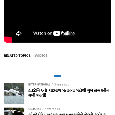
RELATED TOPICS:
VIDEOS
INTERNATIONAL
3 years ago
ટાઇટેનિકનો કાટમાળ બતાવવા ગયેલી ગુમ સબમરીન
મળી આવી!
GUJARAT
4 years ago
એક્રેડીટેડ કાર્ડ ધરાવતા પત્રકારોને વોલ્‍વો-સ્‍લીપર