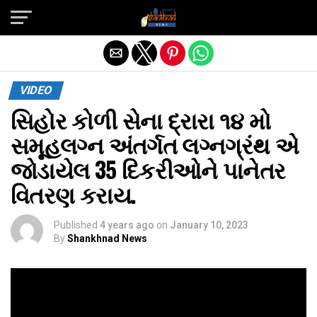
Exit mobile version
VIDEO
સિહોર કોળી સેના દ્રારા ૧૪ મો
સમૂહલગ્ન અંતર્ગત લગ્નગ્રંથ એ
જોડાયેલ 35 દિકરીઓને પાનેતર
વિતરણ કરાય.
Published
4 years ago
on
January 10, 2023
By
Shankhnad News