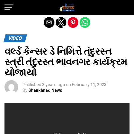
Exit mobile version
VIDEO
વર્લ્ડ કેન્સર ડે નિમિત્તે તંદુરસ્ત
સ્ત્રી તંદુરસ્ત ભાવનગર કાર્યક્રમ
યોજાયો
Published
3 years ago
on
February 11, 2023
By
Shankhnad News