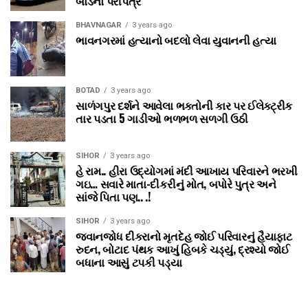
બોર્ડનો પરીપત્ર
BHAVNAGAR
3 years ago
ભાવનગરમાં હત્યાનો બદલો લેવા યુવાનની હત્યા
BOTAD
3 years ago
સાળંગપુર દર્શને આવેલા ભક્તોની કાર પર ઈલેક્ટ્રીક
તાર પડતા 5 ગાડીઓ ભળભળ સળગી ઉઠી
SIHOR
3 years ago
હે રામ.. હીરા ઉદ્યોગમાં મંદી આખાય પરિવારને ભરખી
ગઇ… સવારે માતા-દીકરીનું મોત, બપોરે પુત્ર અને
સાંજે પિતા પણ.. .!
SIHOR
3 years ago
જવાનજોધ દીકરાનો મૃતદેહ જોઈ પરિવારનું હૈયાફાટ
રુદન, બોટાદ પંથક આખું હિબકે ચડ્યું, દ્રશ્યો જોઈ
બધાના આસું ટપકી પડ્યા