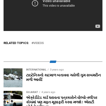
RELATED TOPICS:
VIDEOS
INTERNATIONAL
3 years ago
ટાઇટેનિકનો કાટમાળ બતાવવા ગયેલી ગુમ સબમરીન
મળી આવી!
GUJARAT
4 years ago
એક્રેડીટેડ કાર્ડ ધરાવતા પત્રકારોને વોલ્‍વો-સ્‍લીપર
કોચમાં પણ મફત મૂસાફરી કરવા મળશે : એસટી