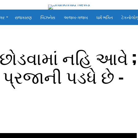
ગર
રાજકારણ
બિઝનેસ
અજબ-ગજબ
ધર્મ ભક્તિ
ટેકનોલો
છોડવામાં નહિ આવે ;
પ્રજાની પડધે છે –