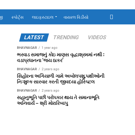
જી
સ્પોર્ટ્સ
લાઇફસ્ટાઇલ
વાયરલ વિડીયો
LATEST
TRENDING
VIDEOS
BHAVNAGAR
1 year ago
ભરવાડ સમાજનું કોઇ માણસ વૃદ્ધાશ્રમમાં નથી :
વડાપ્રધાનના ‘જય ઠાકર’
BHAVNAGAR
2 years ago
સિહોરના અગિયાળી ગામે અબોલપશુ,પક્ષીઓની
નિઃશુલ્ક સારવાર કરતી જીવદયા હોસ્પિટલ
BHAVNAGAR
2 years ago
સહાનુભૂતિ પછી પરોપકાર થાય તે સમાનાભૂતિ
અનિવાર્ય – શ્રી મોરારિબાપુ