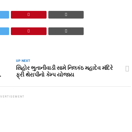
UP NEXT
સિહોર ભુતાનીવાડી સામે નિલકંઠ મહાદેવ મંદિરે
.
ફ્રી થેરાપીનો કેમ્પ યોજાય
VERTISEMENT