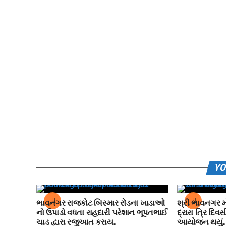
YO
ભાવનગર રાજકોટ બિસ્માર રોડના ખાડાઓ
શ્રી ભાવનગર મ
નો ઉપાડો વધતા રાહદારી પરેશાન ભૂપતભાઈ
દ્રારા ત્રિ દિવસ
ચાડ દ્વારા રજુઆત કરાય.
આયોજન થયું.