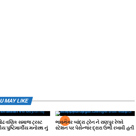
U MAY LIKE
ોઢ વણિક સમાજ ટ્રસ્ટ
ભાવનગર બાંદ્રા ટ્રેન ને રાણપુર રેલવે
ીય પુષ્ટિમાર્ગીય મનોરથ નું
સ્ટેશન પર પેસેન્જર દ્રારા ઉભી રખાવી હતી