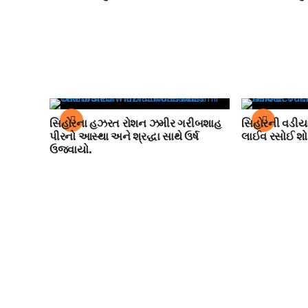
સિહોરના હઝરત રોશન ઝમીર ગરીબશાહ
સિહોરની વડીયા
પીરનો આસ્થા અને શ્રદ્ધા સાથે ઉર્ષ
લાઈવ રસોઈ શો 
ઉજવાયો.