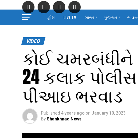
હોમ
LIVE TV
ભારત
ગુજરાત
ભાવન
VIDEO
કોઈ ચમરબંધીને 
24 કલાક પોલીસ 
પીઆઇ ભરવાડ
Published
4 years ago
on
January 10, 2023
By
Shankhnad News