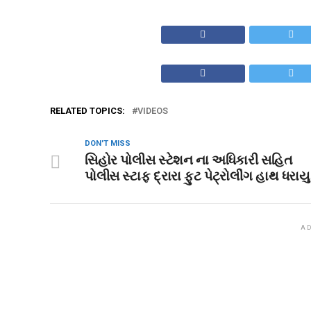
RELATED TOPICS:
VIDEOS
DON'T MISS
સિહોર પોલીસ સ્ટેશન ના અધિકારી સહિત
પોલીસ સ્ટાફ દ્રારા ફુટ પેટ્રોલીંગ હાથ ધરાયુ
AD