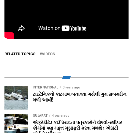
RELATED TOPICS:
VIDEOS
INTERNATIONAL
3 years ago
ટાઇટેનિકનો કાટમાળ બતાવવા ગયેલી ગુમ સબમરીન
મળી આવી!
GUJARAT
4 years ago
એક્રેડીટેડ કાર્ડ ધરાવતા પત્રકારોને વોલ્‍વો-સ્‍લીપર
કોચમાં પણ મફત મૂસાફરી કરવા મળશે : એસટી