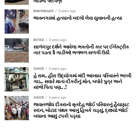
બોર્ડનો પરીપત્ર
BHAVNAGAR
3 years ago
ભાવનગરમાં હત્યાનો બદલો લેવા યુવાનની હત્યા
BOTAD
3 years ago
સાળંગપુર દર્શને આવેલા ભક્તોની કાર પર ઈલેક્ટ્રીક
તાર પડતા 5 ગાડીઓ ભળભળ સળગી ઉઠી
SIHOR
3 years ago
હે રામ.. હીરા ઉદ્યોગમાં મંદી આખાય પરિવારને ભરખી
ગઇ… સવારે માતા-દીકરીનું મોત, બપોરે પુત્ર અને
સાંજે પિતા પણ.. .!
SIHOR
3 years ago
જવાનજોધ દીકરાનો મૃતદેહ જોઈ પરિવારનું હૈયાફાટ
રુદન, બોટાદ પંથક આખું હિબકે ચડ્યું, દ્રશ્યો જોઈ
બધાના આસું ટપકી પડ્યા