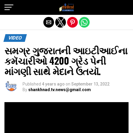
Exit mobile version
VIDEO
સમગ્ર ગુજરાતની આઇટીઆઈના
કમૅચારીઓ 4200 ગ્રેડ પેની
માંગણી સાથે મેદાને ઉતયૉ.
Published
4 years ago
on
September 13, 2022
By
shankhnad.tv.news@gmail.com