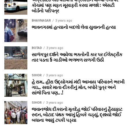
કોચમાં પણ મફત મૂસાફરી કરવા મળશે : એસટી
બોર્ડનો પરીપત્ર
BHAVNAGAR
3 years ago
ભાવનગરમાં હત્યાનો બદલો લેવા યુવાનની હત્યા
BOTAD
3 years ago
સાળંગપુર દર્શને આવેલા ભક્તોની કાર પર ઈલેક્ટ્રીક
તાર પડતા 5 ગાડીઓ ભળભળ સળગી ઉઠી
SIHOR
3 years ago
હે રામ.. હીરા ઉદ્યોગમાં મંદી આખાય પરિવારને ભરખી
ગઇ… સવારે માતા-દીકરીનું મોત, બપોરે પુત્ર અને
સાંજે પિતા પણ.. .!
SIHOR
3 years ago
જવાનજોધ દીકરાનો મૃતદેહ જોઈ પરિવારનું હૈયાફાટ
રુદન, બોટાદ પંથક આખું હિબકે ચડ્યું, દ્રશ્યો જોઈ
બધાના આસું ટપકી પડ્યા