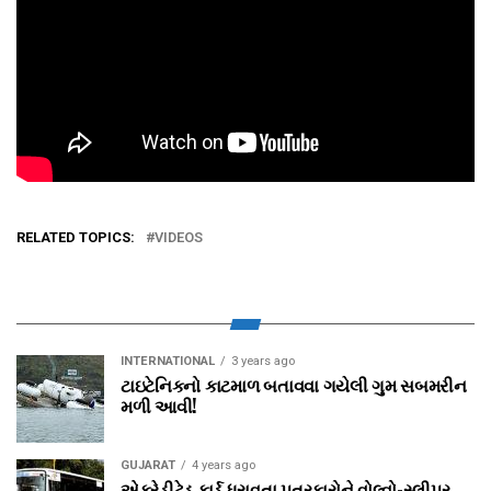
RELATED TOPICS:
VIDEOS
INTERNATIONAL
3 years ago
ટાઇટેનિકનો કાટમાળ બતાવવા ગયેલી ગુમ સબમરીન
મળી આવી!
GUJARAT
4 years ago
એક્રેડીટેડ કાર્ડ ધરાવતા પત્રકારોને વોલ્‍વો-સ્‍લીપર