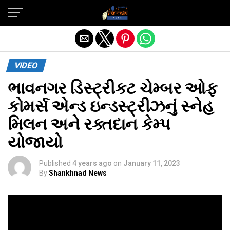
Exit mobile version
VIDEO
ભાવનગર ડિસ્ટ્રીકટ ચેમ્બર ઓફ
કોમર્સ એન્ડ ઇન્ડસ્ટ્રીઝનું સ્નેહ
મિલન અને રક્તદાન કેમ્પ
યોજાયો
Published
4 years ago
on
January 11, 2023
By
Shankhnad News