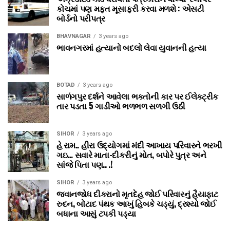
કોચમાં પણ મફત મૂસાફરી કરવા મળશે : એસટી
બોર્ડનો પરીપત્ર
BHAVNAGAR
3 years ago
ભાવનગરમાં હત્યાનો બદલો લેવા યુવાનની હત્યા
BOTAD
3 years ago
સાળંગપુર દર્શને આવેલા ભક્તોની કાર પર ઈલેક્ટ્રીક
તાર પડતા 5 ગાડીઓ ભળભળ સળગી ઉઠી
SIHOR
3 years ago
હે રામ.. હીરા ઉદ્યોગમાં મંદી આખાય પરિવારને ભરખી
ગઇ… સવારે માતા-દીકરીનું મોત, બપોરે પુત્ર અને
સાંજે પિતા પણ.. .!
SIHOR
3 years ago
જવાનજોધ દીકરાનો મૃતદેહ જોઈ પરિવારનું હૈયાફાટ
રુદન, બોટાદ પંથક આખું હિબકે ચડ્યું, દ્રશ્યો જોઈ
બધાના આસું ટપકી પડ્યા