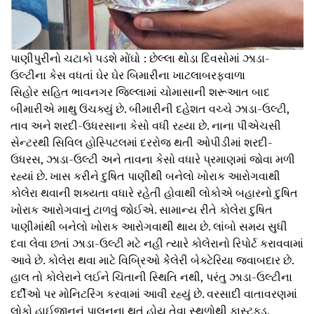
પાણીપુરીનો ચટાકો પડશે મોંઘો : છેલ્લા થોડા દિવસોમાં ઝાડા-
ઉલ્ટીના કેસ વધતાં ઘેર ઘેર બિમારીના ખાટલાબરફવાળા
સિહોર સહિત ભાવનગર જિલ્લામાં ચોમાસાની શરૂઆત બાદ
બીમારીએ માથુ ઉંચક્યું છે. બીમારીની દહેશત વચ્ચે ઝાડા-ઉલ્ટી,
તાવ અને શરદી-ઉધરસાના કેસો વધી રહ્યા છે. નાના પીએચસી
સેન્ટરથી સિવિલ હોસ્પિટલમાં દરરોજ થતી ઓપીડીમાં શરદી-
ઉધરસ, ઝાડા-ઉલ્ટી અને તાવના કેસો વધારે પ્રમાણમાં જોવા મળી
રહ્યાં છે. ખાસ કરીને દુષિત પાણીથી બનેલો ખોરાક આરોગવાથી
કોલેરા થવાની શક્યતા વધારે રહેતી હોવાથી લોકોએ બહારનો દુષિત
ખોરાક આરોગવાનું ટાળવું જોઈએ. સામાન્ય રીતે કોલેરા દુષિત
પાણીમાંથી બનેલો ખોરાક આરોગવાથી થાય છે. લાંબો સમય સુધી
દવા લેવા છતાં ઝાડા-ઉલ્ટી મટે નહી ત્યારે કોલેરાનો રિપોર્ટ કરાવવામાં
આવે છે. કોલેરા થવા માટે વિબ્રિઓ કેેલેરી બેક્ટેરિયા જવાબદાર છે.
હાલ તો કોલેરાને લઈને ચિંતાની સ્થિતિ નથી, પરંતુ ઝાડા-ઉલ્ટીના
દર્દીઓ પર મોનિટરિંગ કરવામાં આવી રહ્યું છે. વરસાદી વાતાવરણમાં
લોકો હાઈજીનનું પાલનના થતું હોય તેવા સ્થળોથી ફાસ્ટફુડ,