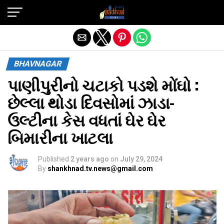
Exit mobile version
BHAVNAGAR
પાણીપુરીનો ચટાકો પડશે મોંઘો :
છેલ્લા થોડા દિવસોમાં ઝાડા-
ઉલ્ટીના કેસ વધતાં ઘેર ઘેર
બિમારીના ખાટલા
Published
2 years ago
on
July 29, 2024
By
shankhnad.tv.news@gmail.com