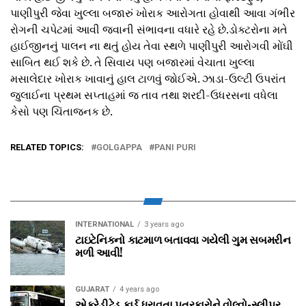
પાણીપુરી જેવા ખુલ્લા બજારું ખોરાક આરોગતા હોવાથી આવા ગંભીર
રોગની ચપેટમાં આવી જવાની સંભાવના વધારે રહે છે.ડોક્ટરોના મતે
હાઈજીનનું પાલન ના થતું હોય તેવા સ્થળે પાણીપુરી આરોગવી મોંઘી
સાબિત થઈ શકે છે. તે સિવાય પણ બજારમાં વેચાતા ખુલ્લા
મસાલેદાર ખોરાક ખાવાનું હાલ ટાળવું જોઈએ. ઝાડા-ઉલ્ટી ઉપરાંત
જુલાઈના પ્રથમ સપ્તાહમાં જ તાવ તથા શરદી-ઉધરસના વધેલા
કેસો પણ ચિંતાજનક છે.
RELATED TOPICS:
GOLGAPPA
PANI PURI
INTERNATIONAL
3 years ago
ટાઇટેનિકનો કાટમાળ બતાવવા ગયેલી ગુમ સબમરીન
મળી આવી!
GUJARAT
4 years ago
એક્રેડીટેડ કાર્ડ ધરાવતા પત્રકારોને વોલ્‍વો-સ્‍લીપર