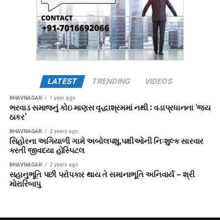
LATEST
TRENDING
VIDEOS
BHAVNAGAR
1 year ago
ભરવાડ સમાજનું કોઇ માણસ વૃદ્ધાશ્રમમાં નથી : વડાપ્રધાનના ‘જય
ઠાકર’
BHAVNAGAR
2 years ago
સિહોરના અગિયાળી ગામે અબોલપશુ,પક્ષીઓની નિઃશુલ્ક સારવાર
કરતી જીવદયા હોસ્પિટલ
BHAVNAGAR
2 years ago
સહાનુભૂતિ પછી પરોપકાર થાય તે સમાનાભૂતિ અનિવાર્ય – શ્રી
મોરારિબાપુ