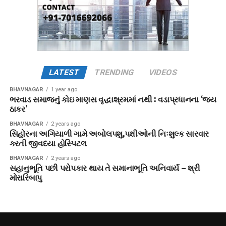
LATEST
TRENDING
VIDEOS
BHAVNAGAR
1 year ago
ભરવાડ સમાજનું કોઇ માણસ વૃદ્ધાશ્રમમાં નથી : વડાપ્રધાનના ‘જય
ઠાકર’
BHAVNAGAR
2 years ago
સિહોરના અગિયાળી ગામે અબોલપશુ,પક્ષીઓની નિઃશુલ્ક સારવાર
કરતી જીવદયા હોસ્પિટલ
BHAVNAGAR
2 years ago
સહાનુભૂતિ પછી પરોપકાર થાય તે સમાનાભૂતિ અનિવાર્ય – શ્રી
મોરારિબાપુ