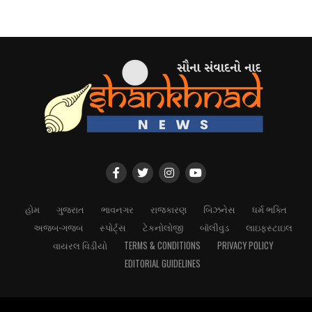
હોમ
ગુજરાત
ભાવનગર
રાજકારણ
બિઝનેસ
ધર્મ ભક્તિ
અજબ-ગજબ
સ્પોર્ટ્સ
ટેકનોલોજી
બૉલીવુડ
લાઇફસ્ટાઇલ
વાયરલ વિડીયો
TERMS & CONDITIONS
PRIVACY POLICY
EDITORIAL GUIDELINES