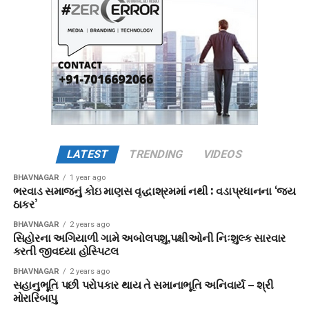
LATEST
TRENDING
VIDEOS
BHAVNAGAR
1 year ago
ભરવાડ સમાજનું કોઇ માણસ વૃદ્ધાશ્રમમાં નથી : વડાપ્રધાનના ‘જય
ઠાકર’
BHAVNAGAR
2 years ago
સિહોરના અગિયાળી ગામે અબોલપશુ,પક્ષીઓની નિઃશુલ્ક સારવાર
કરતી જીવદયા હોસ્પિટલ
BHAVNAGAR
2 years ago
સહાનુભૂતિ પછી પરોપકાર થાય તે સમાનાભૂતિ અનિવાર્ય – શ્રી
મોરારિબાપુ