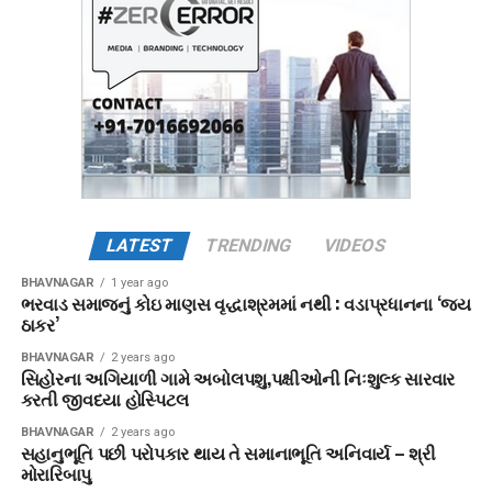
LATEST
TRENDING
VIDEOS
BHAVNAGAR
1 year ago
ભરવાડ સમાજનું કોઇ માણસ વૃદ્ધાશ્રમમાં નથી : વડાપ્રધાનના ‘જય
ઠાકર’
BHAVNAGAR
2 years ago
સિહોરના અગિયાળી ગામે અબોલપશુ,પક્ષીઓની નિઃશુલ્ક સારવાર
કરતી જીવદયા હોસ્પિટલ
BHAVNAGAR
2 years ago
સહાનુભૂતિ પછી પરોપકાર થાય તે સમાનાભૂતિ અનિવાર્ય – શ્રી
મોરારિબાપુ