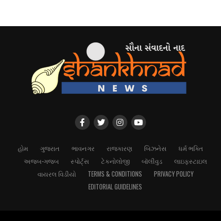
હોમ
ગુજરાત
ભાવનગર
રાજકારણ
બિઝનેસ
ધર્મ ભક્તિ
અજબ-ગજબ
સ્પોર્ટ્સ
ટેકનોલોજી
બૉલીવુડ
લાઇફસ્ટાઇલ
વાયરલ વિડીયો
TERMS & CONDITIONS
PRIVACY POLICY
EDITORIAL GUIDELINES