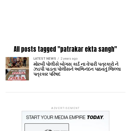
All posts tagged "patrakar ekta sangh"
LATEST NEWS
2 years ago
મોરબી પોલીસે બોગસ કાર્ડ ના વેપારી પત્રકારો ને
ઝડપી પાડતા પોલીસને અભિનંદન પાઠવતું જિલ્લા
પત્રકાર પરિષદ
ADVERTISEMENT