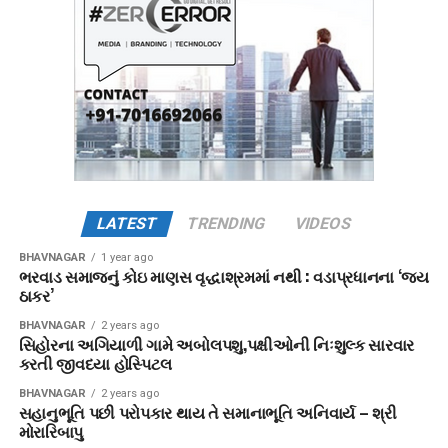
LATEST
TRENDING
VIDEOS
BHAVNAGAR
1 year ago
ભરવાડ સમાજનું કોઇ માણસ વૃદ્ધાશ્રમમાં નથી : વડાપ્રધાનના ‘જય
ઠાકર’
BHAVNAGAR
2 years ago
સિહોરના અગિયાળી ગામે અબોલપશુ,પક્ષીઓની નિઃશુલ્ક સારવાર
કરતી જીવદયા હોસ્પિટલ
BHAVNAGAR
2 years ago
સહાનુભૂતિ પછી પરોપકાર થાય તે સમાનાભૂતિ અનિવાર્ય – શ્રી
મોરારિબાપુ