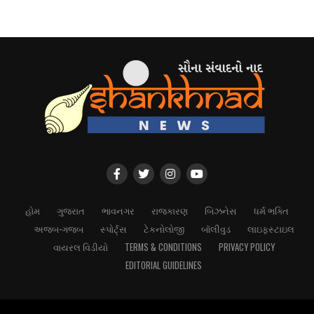
હોમ
ગુજરાત
ભાવનગર
રાજકારણ
બિઝનેસ
ધર્મ ભક્તિ
અજબ-ગજબ
સ્પોર્ટ્સ
ટેકનોલોજી
બૉલીવુડ
લાઇફસ્ટાઇલ
વાયરલ વિડીયો
TERMS & CONDITIONS
PRIVACY POLICY
EDITORIAL GUIDELINES