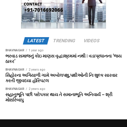
LATEST
TRENDING
VIDEOS
BHAVNAGAR
1 year ago
ભરવાડ સમાજનું કોઇ માણસ વૃદ્ધાશ્રમમાં નથી : વડાપ્રધાનના ‘જય
ઠાકર’
BHAVNAGAR
2 years ago
સિહોરના અગિયાળી ગામે અબોલપશુ,પક્ષીઓની નિઃશુલ્ક સારવાર
કરતી જીવદયા હોસ્પિટલ
BHAVNAGAR
2 years ago
સહાનુભૂતિ પછી પરોપકાર થાય તે સમાનાભૂતિ અનિવાર્ય – શ્રી
મોરારિબાપુ