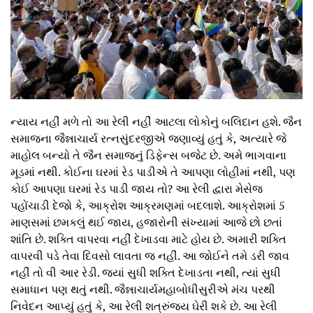
ન્યાય નહીં મળે તો આ રેલી નહીં આટલા લોકોનું બલિદાન હશે. જૈન
સમાજના જૈન્નાચાર્ય રત્નસુંદરજીએ જણાવ્યું હતું કે, અત્યારે જે
માહોલ બન્યો તે જૈન સમાજનું ડિફેન્સ બજેટ છે. અમે ભાગવાના
મૂડમાં નથી. કોઈના ઘરમાં રેડ પાડીએ તે આપણા લોહીમાં નથી, પણ
કોઈ આપણા ઘરમાં રેડ પાડી જાય તો? આ રેલી દ્વારા મેસેજ
પહોંચાડી દેજો કે, આક્રોશ આક્રમણમાં બદલાશે. આક્રોશમાં 5
માણસમાં છમકલું થઈ જાય, હજારોની સંખ્યામાં આજે છો છતાં
શાંતિ છે. શક્તિ વાપરવા નહીં દેખાડવા માટે હોય છે. અમારી શક્તિ
વાપરવી પડે તેવા દિવસો લાવતા જ નહીં. આ જોઈને તમે ડરી જાવ
નહીં તો વી આર રેડી. જ્યાં સુધી શક્તિ દેખાડતા નથી, ત્યાં સુધી
સમાધાન પણ થતું નથી. જૈન્નાચાર્યમહાબોધીસુરીએ મંચ પરથી
નિવેદન આપ્યું હતું કે, આ રેલી શત્રુંજય ઘેરી શકે છે. આ રેલી