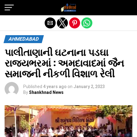
Exit mobile version
AHMEDABAD
પાલીતાણાની ઘટનાના પડઘા
રાજ્યભરમાં : અમદાવાદમાં જૈન
સમાજની નીકળી વિશાળ રેલી
Published
4 years ago
on
January 2, 2023
By
Shankhnad News