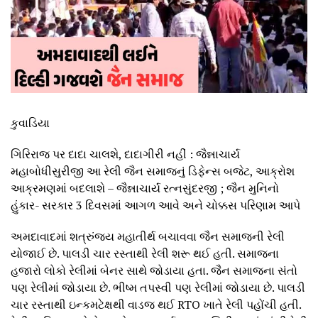
કુવાડિયા
ગિરિરાજ પર દાદા ચાલશે, દાદાગીરી નહીં : જૈન્નાચાર્ય
મહાબોધીસુરીજી આ રેલી જૈન સમાજનું ડિફેન્સ બજેટ, આક્રોશ
આક્રમણમાં બદલાશે – જૈન્નાચાર્ય રત્નસુંદરજી ; જૈન મુનિનો
હુંકાર- સરકાર 3 દિવસમાં આગળ આવે અને ચોક્કસ પરિણામ આપે
અમદાવાદમાં શત્રુંજય મહાતીર્થ બચાવવા જૈન સમાજની રેલી
યોજાઈ છે. પાલડી ચાર રસ્તાથી રેલી શરૂ થઈ હતી. સમાજના
હજારો લોકો રેલીમાં બેનર સાથે જોડાયા હતા. જૈન સમાજના સંતો
પણ રેલીમાં જોડાયા છે. ભીષ્મ તપસ્વી પણ રેલીમાં જોડાયા છે. પાલડી
ચાર રસ્તાથી ઇન્કમટેક્ષથી વાડજ થઈ RTO ખાતે રેલી પહોંચી હતી.