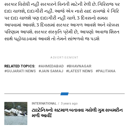
સરકાર વિરોધી નહીં સરકારને વિનંતી માટેની રેલી છે. ગિરિરાજ પર
દાદા ચાલશે, દાદાગીરી નહીં. આજે એક નારો યાદ રાખજો કે ગિરિ
પર દાદા ચાલશે પણ દાદાગીરી નહીં ચાલે. 3 દિવસનો સમય
આપવામાં આવશે. 3 દિવસમાં સરકાર આગળ આવશે અને ચોક્કસ
પરિણામ આપશે. સરકાર સંસ્કૃતિ પ્રેમી છે, આપણો અવાજ શિસ્ત
સાથે પહોંચાડવામાં આવશે તો તેમને સાંભળવો જ પડશે
ADVERTISEMENT
RELATED TOPICS:
AHMEDABAD
BHAVNAGAR
GUJARATI NEWS
JAIN SAMAJ
LATEST NEWS
PALITANA
INTERNATIONAL
3 years ago
ટાઇટેનિકનો કાટમાળ બતાવવા ગયેલી ગુમ સબમરીન
મળી આવી!