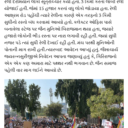
રેલી દરમિયાન લોકો સૂત્રોચ્ચાર કર્યા હતા. 3 કિમી કરતાં લાંબી રેલી
યોજાઈ હતી. જેમાં 15 હજાર કરતાં વધુ લોકો જોડાયા હતા. રેલી
આશ્રમ રોડ પહોંચી ત્યારે રેલીના કારણે એક તરફનો 3 કિમી
સુધીનો રસ્તો બંધ કરવામાં આવ્યો હતો. કલેક્ટર ઓફિસ પાસે
બનાવેલા સ્ટેજ પર જૈન મુનિઓ બિરાજમાન થયા હતા, જ્યારે
હજારો લોકોની ભીડ રસ્તા પર નારા લગાવી રહી હતી. જ્યાં સુધી
નજર પડે ત્યાં સુધી રેલી દેખાઈ રહી હતી. મંચ પરથી મુનિઓની
પોતાની માગ રાખી હતી.ત્યારબાદ આવેદન આપ્યું હતું. જૈન્નાચાર્ય
જયરત્નસુરીજીએ નિવેદન આપતા જણાવ્યું હતું કે, ગિરિરાજનો
એક એક કણ અમારા માટે પથ્થર નથી ભગવાન છે. જૈન સમાજ
પહેલી વાર માગ લઈને આવ્યો છે.