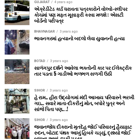
GUJARAT
4 years ago
એક્રેડીટેડ કાર્ડ ધરાવતા પત્રકારોને વોલ્‍વો-સ્‍લીપર
કોચમાં પણ મફત મૂસાફરી કરવા મળશે : એસટી
બોર્ડનો પરીપત્ર
BHAVNAGAR
3 years ago
ભાવનગરમાં હત્યાનો બદલો લેવા યુવાનની હત્યા
BOTAD
3 years ago
સાળંગપુર દર્શને આવેલા ભક્તોની કાર પર ઈલેક્ટ્રીક
તાર પડતા 5 ગાડીઓ ભળભળ સળગી ઉઠી
SIHOR
3 years ago
હે રામ.. હીરા ઉદ્યોગમાં મંદી આખાય પરિવારને ભરખી
ગઇ… સવારે માતા-દીકરીનું મોત, બપોરે પુત્ર અને
સાંજે પિતા પણ.. .!
SIHOR
3 years ago
જવાનજોધ દીકરાનો મૃતદેહ જોઈ પરિવારનું હૈયાફાટ
રુદન, બોટાદ પંથક આખું હિબકે ચડ્યું, દ્રશ્યો જોઈ
બધાના આસું ટપકી પડ્યા