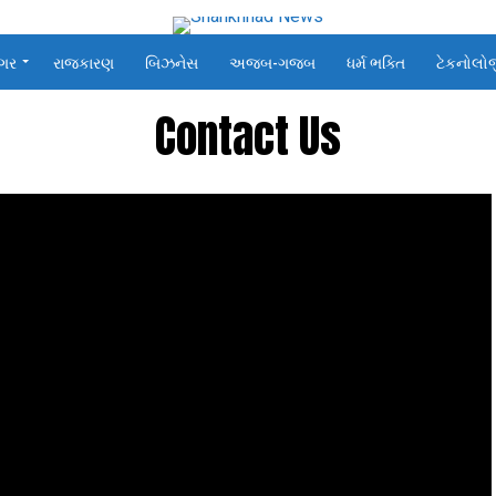
ગર
રાજકારણ
બિઝનેસ
અજબ-ગજબ
ધર્મ ભક્તિ
ટેકનોલો
Contact Us