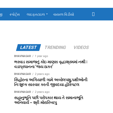
જી
સ્પોર્ટ્સ
લાઇફસ્ટાઇલ
વાયરલ વિડીયો
LATEST
TRENDING
VIDEOS
BHAVNAGAR
1 year ago
ભરવાડ સમાજનું કોઇ માણસ વૃદ્ધાશ્રમમાં નથી :
વડાપ્રધાનના ‘જય ઠાકર’
BHAVNAGAR
2 years ago
સિહોરના અગિયાળી ગામે અબોલપશુ,પક્ષીઓની
નિઃશુલ્ક સારવાર કરતી જીવદયા હોસ્પિટલ
BHAVNAGAR
2 years ago
સહાનુભૂતિ પછી પરોપકાર થાય તે સમાનાભૂતિ
અનિવાર્ય – શ્રી મોરારિબાપુ