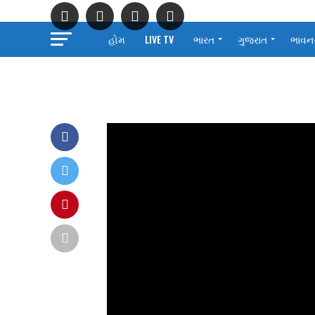
હોમ
LIVE TV
ભારત
ગુજરાત
ભાવન