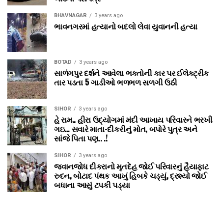
BHAVNAGAR
3 years ago
ભાવનગરમાં હત્યાનો બદલો લેવા યુવાનની હત્યા
BOTAD
3 years ago
સાળંગપુર દર્શને આવેલા ભક્તોની કાર પર ઈલેક્ટ્રીક
તાર પડતા 5 ગાડીઓ ભળભળ સળગી ઉઠી
SIHOR
3 years ago
હે રામ.. હીરા ઉદ્યોગમાં મંદી આખાય પરિવારને ભરખી
ગઇ… સવારે માતા-દીકરીનું મોત, બપોરે પુત્ર અને
સાંજે પિતા પણ.. .!
SIHOR
3 years ago
જવાનજોધ દીકરાનો મૃતદેહ જોઈ પરિવારનું હૈયાફાટ
રુદન, બોટાદ પંથક આખું હિબકે ચડ્યું, દ્રશ્યો જોઈ
બધાના આસું ટપકી પડ્યા