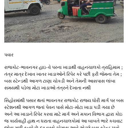
પવાર
રાજકોટ-ભાવનગર હાઇ-વે પરના ખાડાથી વાહનચાલકો ત્રાહિમામ ;
તંત્ર માત્ર દેખાવ ખાતર ખાડાઓને રિપેર કરે પછી ફરી જેમના તેમ ;
બસ સ્ટેન્ડથી આગળ ટાણા ચોકડી અને તેમની આસપાસ લાંબા
સમયથી પડેલા મોટા ખાડાઓ તંત્રને દેખાતા નથી
સિહોરમાંથી પસાર થતાં ભાવનગર રાજકોટ રાજય ધોરી માર્ગ પર બસ
સ્ટેશનથી આગળ જતાં પેવન પાસે મોટા-મોટા ખાડા પડી ગયા છે
અને આ ખાડાને રિપેર કરવા માટે માર્ગ અને મકાન વિભાગ દ્વારા કોઇ
જ કાર્યવાહી હાથ ન ધરાતા વાહનચાલકોમાં આ બાબતે ભારે કચવાટ
જોવા મળી રહ્યો છે. દર વરસે ચોમાસુ આવે એટલે બસ સ્ટેન્ડ પાસે