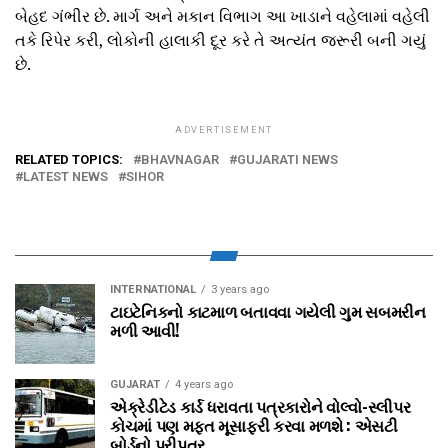
બેહદ ગંભીર છે. માર્ગ અને મકાન વિભાગ આ ખાડાને વહેલામાં વહેલી
તકે રિપેર કરી, લોકોની હાલાકી દૂર કરે તે અત્યંત જરૂરી બની ગયું
છે.
ADVERTISEMENT
RELATED TOPICS:
BHAVNAGAR
GUJARATI NEWS
LATEST NEWS
SIHOR
INTERNATIONAL
3 years ago
ટાઇટેનિકનો કાટમાળ બતાવવા ગયેલી ગુમ સબમરીન
મળી આવી!
GUJARAT
4 years ago
એક્રેડીટેડ કાર્ડ ધરાવતા પત્રકારોને વોલ્‍વો-સ્‍લીપર
કોચમાં પણ મફત મૂસાફરી કરવા મળશે : એસટી
બોર્ડનો પરીપત્ર