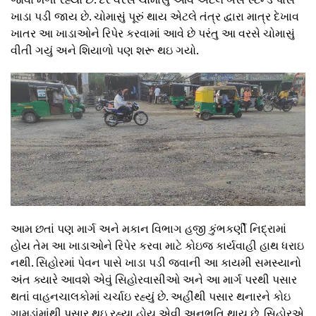
ખાડા પડી જાય છે. ચોમાસું પૂરું થાય એટલે તંત્ર દ્વારા માત્ર દેખાવ
ખાતર આ ખાડાઓને રિપેર કરવામાં આવે છે પરંતુ આ વરસે ચોમાસું
વીતી ગયું અને શિયાળો પણ શરૂ થઇ ગયો.
આમ છતાં પણ માર્ગ અને મકાન વિભાગ હજી કુંભકર્ણી નિદ્રામાં
હોય તેમ આ ખાડાઓને રિપેર કરવા માટે કોઇજ કાર્યવાહી હાથ ધરાઇ
નથી. સિહોરમાં પેવન પાસે ખાડા પડી જવાની આ કાયમી સમસ્યાનો
અંત ક્યારે આવશે એવું સિહોરવાસીઓ અને આ માર્ગ પરથી પસાર
થતાં વાહનચાલકોમાં ચર્ચાઇ રહ્યું છે. અહીંથી પસાર થનારને કોઇ
ગામડાંમાંથી પસાર થઇ રહ્યા હોય એવી અનુભતિ થાય છે. સિહોરએ