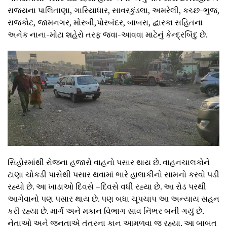
રાજ્યના પાલિતાણા, ગારિયાધાર, સાવરકુંડલા, અમરેલી, કચ્છ-ભુજ,
રાજકોટ, જામનગર, મોરબી,પોરબંદર, બાબરા, દ્વારકા સહિતના
અનેક નાના-મોટા શહેરો તરફ જવા-આવવા માટેનું કેન્દ્રબિંદુ છે.
સિહોરમાંથી રોજના હજારો વાહનો પસાર થાય છે. વાહનચાલકોને
ટાણા ચોકડી પાસેથી પસાર થવામાં ભારે હાલાકીનો સામનો કરવો પડી
રહ્યો છે. આ ખાડાઓ દિવસે –દિવસે વધી રહ્યા છે. આ રોડ પરથી
આગેવાનો પણ પસાર થાય છે. પણ બધા ચૂપચાપ આ અન્યાય સહન
કરી રહ્યા છે. માર્ગ અને મકાન વિભાગ સાવ નિંભર બની ગયું છે.
નેતાઓ અને જનતાએ તંત્રના કાન આમળવા જ રહ્યા. આ બાબત