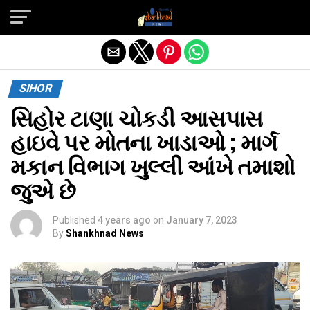
Exit mobile version
SIHOR
સિહોર ટાણા ચોકડી આસપાસ
હાઇવે પર મોતના ખાડાઓ ; માર્ગ
મકાન વિભાગ ખુલ્લી આંખે તમાશો
જુએ છે
Published
4 years ago
on
January 7, 2023
By
Shankhnad News