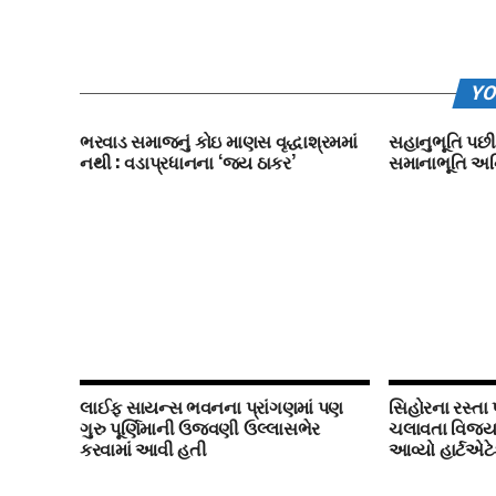
YO
ભરવાડ સમાજનું કોઇ માણસ વૃદ્ધાશ્રમમાં
સહાનુભૂતિ પછી
નથી : વડાપ્રધાનના ‘જય ઠાકર’
સમાનાભૂતિ અનિવ
લાઈફ સાયન્સ ભવનના પ્રાંગણમાં પણ
સિહોરના રસ્તા પ
ગુરુ પૂર્ણિમાની ઉજવણી ઉલ્લાસભેર
ચલાવતા વિજયસ
કરવામાં આવી હતી
આવ્યો હાર્ટએટ