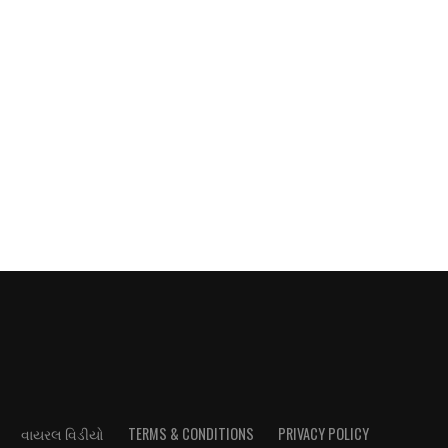
વાયરલ વિડીયો
TERMS & CONDITIONS
PRIVACY POLICY