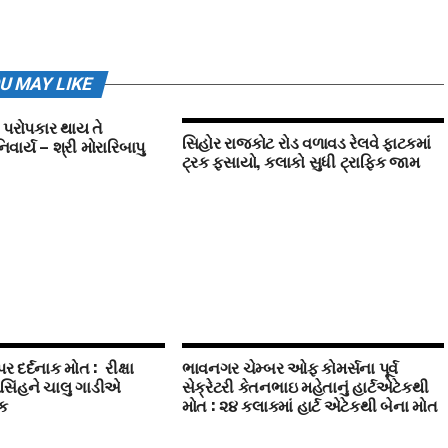
U MAY LIKE
 પરોપકાર થાય તે
સિહોર રાજકોટ રોડ વળાવડ રેલવે ફાટકમાં
ાર્ય – શ્રી મોરારિબાપુ
ટ્રક ફસાયો, કલાકો સુધી ટ્રાફિક જામ
ર દર્દનાક મોત : રીક્ષા
ભાવનગર ચેમ્‍બર ઓફ કોમર્સના પૂર્વ
િંહને ચાલુ ગાડીએ
સેક્રેટરી કેતનભાઇ મહેતાનું હાર્ટએટેકથી
ેક
મોત : ૨૪ કલાકમાં હાર્ટ એટેકથી બેના મોત