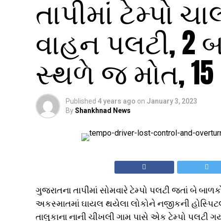
તાપીમાં ટેમ્પો ચ
વાહન પલટી, 2 
સ્થળે જ મોત, 1
Published
4 years ago
on
January 3, 2023
By
Shankhnad News
ગુજરાતના તાપીમાં સોમવારે ટેમ્પો પલટી જતાં બે બા
અકસ્માતમાં ઘાયલ થયેલા લોકોને નજીકની હોસ્પિટલમા
તાલુકાના નાની ચીખલી ગામ પાસે એક ટેમ્પો પલટી ગય