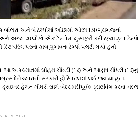
ે એક બોલરો અને બે ટેમ્પોમાં ઓછામાં ઓછા 150 ગ્રામજનો
અને અન્ય 20 લોકો એક ટેમ્પોમાં મુસાફરી કરી રહ્યા હતા. ટેમ્પો
 સ્ટિયરિંગ પરનો કાબૂ ગુમાવતા ટેમ્પો પલટી ગયો હતો.
તા. આ અકસ્માતમાં સોહમ ચૌધરી (12) અને આયુષ ચૌધરી (13)નું
ાગ્રસ્તોને વ્યારાની સરકારી હોસ્પિટલમાં લઈ જવાયા હતા.
્રાઇવર હેમંત ચૌધરી સામે બેદરકારીપૂર્વક ડ્રાઇવિંગ કરવા બદલ
VERTISEMENT