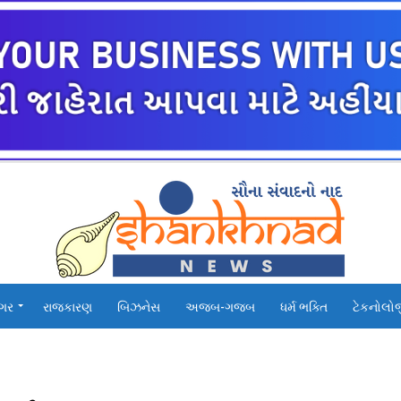
ગર
રાજકારણ
બિઝનેસ
અજબ-ગજબ
ધર્મ ભક્તિ
ટેકનોલો