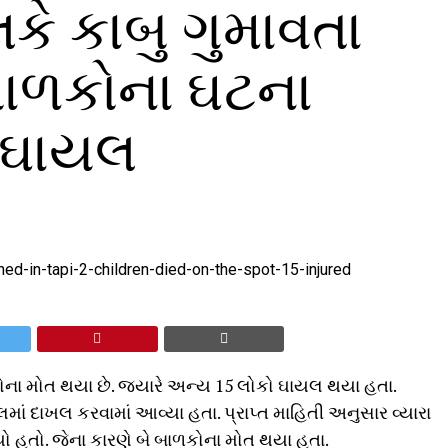
ાલકે કાબુ ગુમાવતા
બાળકોના ઘટના
5 ઘાયલ
ળકોના મોત થયા છે. જ્યારે અન્ય 15 લોકો ઘાયલ થયા હતા.
ં દાખલ કરવામાં આવ્યા હતા. પ્રાપ્ત માહિતી અનુસાર વ્યારા
ો હતો. જેના કારણે બે બાળકોના મોત થયા હતા.