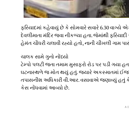
ફરિયાદમાં કહેવાયું છે કે સોમવારે સવારે 6.30 વાગ્ય
દેવલીમાતા મંદિર જવા નીકળ્યા હતા. જેમાંથી ફરિયાદી 
હેમંત ચૌધરી ચલાવી રહ્યો હતો, નાની ચીખલી ગામ પાસે
ચાલક સામે ગુનો નોંધ્યો
ટેમ્પો પલટી જતા તમામ મુસાફરો રોડ પર પડી ગયા હ
ઘટનાસ્થળે જ મોત થયું હતું. જ્યારે અકસ્માતમાં ઈજ
તપાસનીશ અધિકારી વી.આર. વસાવાએ જણાવ્યું હતું કે ડ
કેસ નોંધવામાં આવ્યો છે.
AD