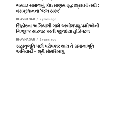
ભરવાડ સમાજનું કોઇ માણસ વૃદ્ધાશ્રમમાં નથી :
વડાપ્રધાનના ‘જય ઠાકર’
BHAVNAGAR
2 years ago
સિહોરના અગિયાળી ગામે અબોલપશુ,પક્ષીઓની
નિઃશુલ્ક સારવાર કરતી જીવદયા હોસ્પિટલ
BHAVNAGAR
2 years ago
સહાનુભૂતિ પછી પરોપકાર થાય તે સમાનાભૂતિ
અનિવાર્ય – શ્રી મોરારિબાપુ