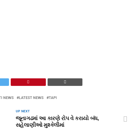
TI NEWS
LATEST NEWS
TAPI
UP NEXT
જૂનાગઢમાં આ કારણે રોપ વે કરાયો બંધ,
સહેલાણીઓ મુશ્કેલીમાં