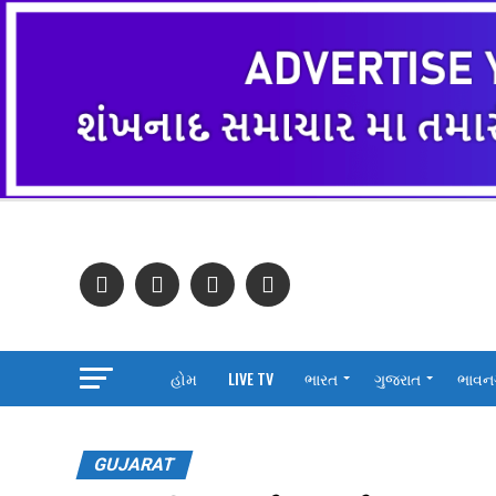
હોમ
LIVE TV
ભારત
ગુજરાત
ભાવન
GUJARAT