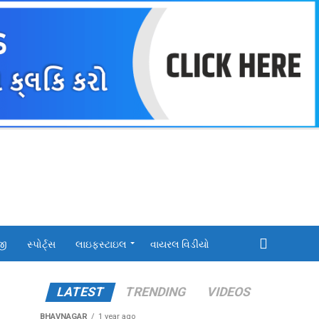
જી
સ્પોર્ટ્સ
લાઇફસ્ટાઇલ
વાયરલ વિડીયો
LATEST
TRENDING
VIDEOS
BHAVNAGAR
1 year ago