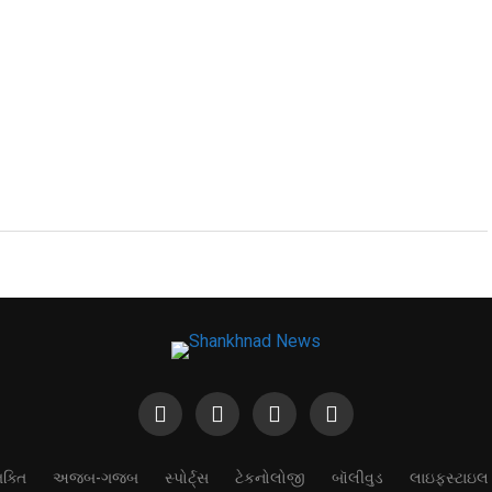
ભક્તિ
અજબ-ગજબ
સ્પોર્ટ્સ
ટેકનોલોજી
બૉલીવુડ
લાઇફસ્ટાઇલ