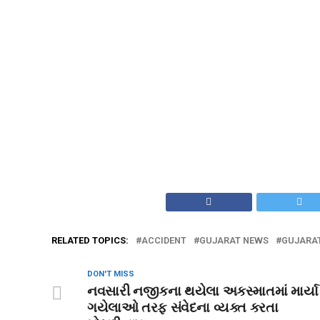
RELATED TOPICS:
ACCIDENT
GUJARAT NEWS
GUJARA
DON'T MISS
નવસારી નજીકના થયેલા અકસ્માતમાં માર્યા
ગયેલાઓ તરફ સંવેદના વ્યક્ત કરતા