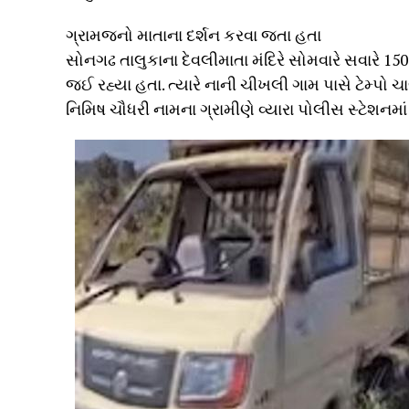
ગ્રામજનો માતાના દર્શન કરવા જતા હતા
સોનગઢ તાલુકાના દેવલીમાતા મંદિરે સોમવારે સવારે 1
જઈ રહ્યા હતા. ત્યારે નાની ચીખલી ગામ પાસે ટેમ્પો 
નિમિષ ચૌધરી નામના ગ્રામીણે વ્યારા પોલીસ સ્ટેશનમાં