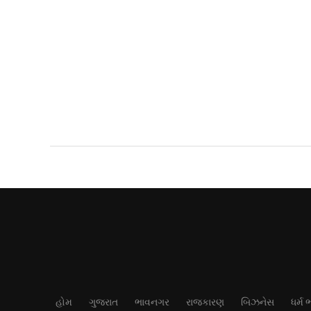
હોમ
ગુજરાત
ભાવનગર
રાજકારણ
બિઝનેસ
ધર્મ 