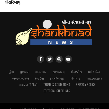
મોરારિબાપુ
હોમ
ગુજરાત
ભાવનગર
રાજકારણ
બિઝનેસ
ધર્મ ભક્તિ
અજબ-ગજબ
સ્પોર્ટ્સ
ટેકનોલોજી
બૉલીવુડ
લાઇફસ્ટાઇલ
વાયરલ વિડીયો
TERMS & CONDITIONS
PRIVACY POLICY
EDITORIAL GUIDELINES