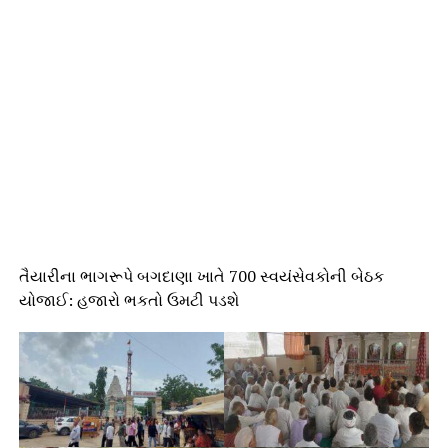
તૈયારીના ભાગરૂપે બગદાણા ખાતે 700 સ્વયંસેવકોની બેઠક
યોજાઈ: હજારો ભકતો ઉમટી પડશે