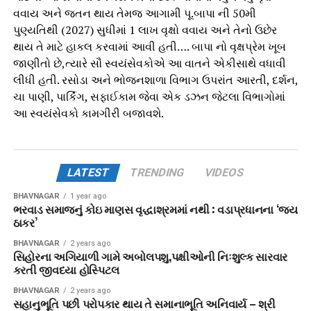
વવાય અને જતન થાય તેમજ આગામી પૂ.બાપા ની 50મી
પુણ્યતિથી (2027) સુધીમાં 1 લાખ વૃક્ષો વવાય અને તેનો ઉછેર
થાય તે માટે હાકલ કરવામાં આવી હતી…. બાપા નો વૃક્ષપ્રેમ ખૂબ
જાણીતો છે,ત્યારે સૌ સ્વયંસેવકોએ આ વાતને એકીસાથે વધાવી
લીધી હતી. રસોડા અને ભોજનશાળા વિભાગ ઉપરાંત આરતી, દર્શન,
ચા પાણી, પાર્કિંગ, સફાઈકામ જેવા એક ડઝન જેટલા વિભાગોમાં
આ સ્વયંસેવકો કામગીરી બજાવશે.
LATEST
TRENDING
VIDEOS
BHAVNAGAR
1 year ago
ભરવાડ સમાજનું કોઇ માણસ વૃદ્ધાશ્રમમાં નથી : વડાપ્રધાનના ‘જય
ઠાકર’
BHAVNAGAR
2 years ago
સિહોરના અગિયાળી ગામે અબોલપશુ,પક્ષીઓની નિઃશુલ્ક સારવાર
કરતી જીવદયા હોસ્પિટલ
BHAVNAGAR
2 years ago
સહાનુભૂતિ પછી પરોપકાર થાય તે સમાનાભૂતિ અનિવાર્ય – શ્રી