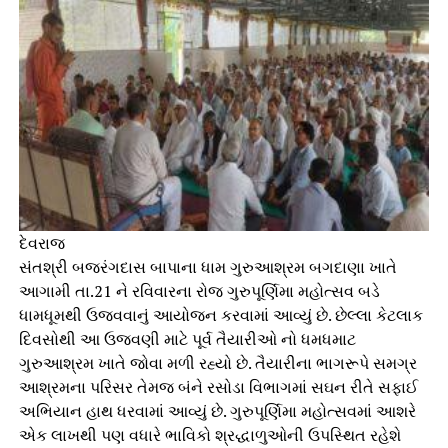
દેવરાજ
સંતશ્રી બજરંગદાસ બાપાના ધામ ગુરુઆશ્રમ બગદાણા ખાતે
આગામી તા.21 ને રવિવારના રોજ ગુરુપૂર્ણિમા મહોત્સવ બડે
ધામધૂમથી ઉજવવાનું આયોજન કરવામાં આવ્યું છે. છેલ્લા કેટલાક
દિવસોથી આ ઉજવણી માટે પૂર્વ તૈયારીઓ નો ધમધમાટ
ગુરુઆશ્રમ ખાતે જોવા મળી રહ્યો છે. તૈયારીના ભાગરૂપે સમગ્ર
આશ્રમના પરિસર તેમજ બંને રસોડા વિભાગમાં સઘન રીતે સફાઈ
અભિયાન હાથ ધરવામાં આવ્યું છે. ગુરુપૂર્ણિમા મહોત્સવમાં આશરે
એક લાખથી પણ વધારે ભાવિકો શ્રદ્ધાળુઓની ઉપસ્થિત રહેશે