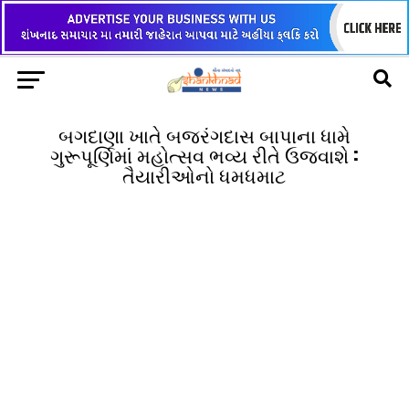
બગદાણા ખાતે બજરંગદાસ બાપાના ધામે
ગુરૂપૂર્ણિમાં મહોત્સવ ભવ્ય રીતે ઉજવાશે :
તૈયારીઓનો ધમધમાટ