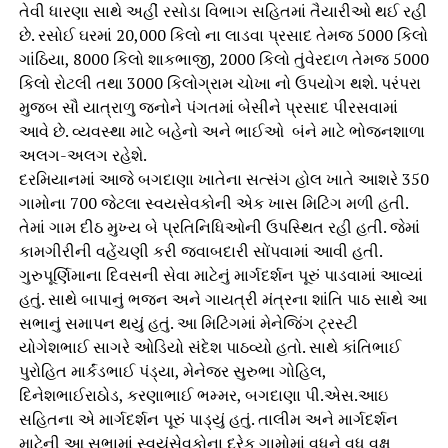
તેવી ધારણા સાથે અહીં રસોડા વિભાગ સહિતમાં તૈયારીઓ થઈ રહી
છે. રસોઈ ઘરમાં 20,000 કિલો ના લાડવા પ્રસાદ તેમજ 5000 કિલો
ગાંઠિયા, 8000 કિલો શાકભાજી, 2000 કિલો તુંવેરદાળ તેમજ 5000
કિલો રોટલી તથા 3000 કિલોગ્રામ ચોખા નો ઉપયોગ થશે. પરંપરા
મુજબ સૌ યાત્રાળુ જનોને પંગતમાં બેસીને પ્રસાદ પીરસવામાં
આવે છે. વ્યવસ્થા માટે બહેનો અને ભાઈઓ બંને માટે ભોજનશાળા
અલગ-અલગ રહેશે.
દરમિયાનમાં આજે બગદાણા ખાતેના સત્સંગ હોલ ખાતે આશરે 350
ગામોના 700 જેટલા સ્વયસેવકોની એક ખાસ મિટિંગ મળી હતી.
તેમાં ગામ દીઠ મુખ્ય બે પ્રતિનિધિઓની ઉપસ્થિત રહી હતી. જેમાં
કામગીરીની વહેંચણી કરી જવાબદારી સોંપવામાં આવી હતી.
ગુરુપૂર્ણિમાના દિવસની સેવા માટેનું માર્ગદર્શન પૂરું પાડવામાં આવ્યાં
હતું. સાથે બાપાનું ભજન અને ગાયત્રી મંત્રના શાંતિ પાઠ સાથે આ
સભાનું સમાપન થયું હતું. આ મિટિંગમાં મેનેજિંગ ટ્રસ્ટી
યોગેશભાઈ સાગરે ઓડિયો સંદેશ પાઠવ્યો હતો. સાથે કાંતિભાઈ
પુરોહિત માર્કંડભાઈ પંડ્યા, મેનેજર સુરુભા ગોહિલ,
દિનેશભાઈરાઠોડ, કરણાભાઈ ભમ્મર, બગદાણા પી.એસ.આઇ
સહિતના એ માર્ગદર્શન પૂરું પાડ્યું હતું. તાલીમ અને માર્ગદર્શન
માટેની આ સભામાં સ્વયંસેવકોના દરેક ગામોમાં વધુને વધુ વૃક્ષ