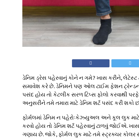
ડેનિમ ડ્રેસ પહેરવાનું કોને ન ગમે? ખાસ કરીને, લેટેસ
સમાવેશ કરે છે. ડેનિમને પણ ઓલ ટાઈમ ફેશન ટ્રેન્ડનો
પસંદ હોય તો કેટલીક સરળ ટિપ્સ ફોલો કરવાથી પરફેક
અનુસરીને તમે તમારા માટે ડેનિમ શર્ટ પસંદ કરી શકો છ
ફોર્મલમાં ડેનિમ ન પહેરોઃકેઝ્યુઅલ અને કૂલ લુક માટે ડેન
કરવો હોય તો ડેનિમ શર્ટ પહેરવાનું ટાળવું જોઈએ. ખાસ
ગણાય છે. જોકે, ફોર્મલ લુક માટે તમે સ્ટ્રક્ચર કોલર સ