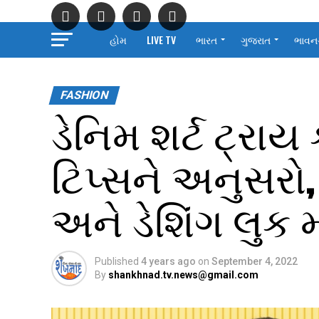
હોમ
LIVE TV
ભારત
ગુજરાત
ભાવન
FASHION
ડેનિમ શર્ટ ટ્રા
ટિપ્સને અનુસરો,
અને ડેશિંગ લુક
Published
4 years ago
on
September 4, 2022
By
shankhnad.tv.news@gmail.com