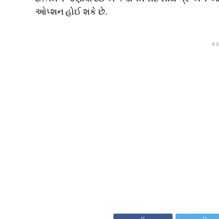
ઓપ્શન હોઈ શકે છે.
AD