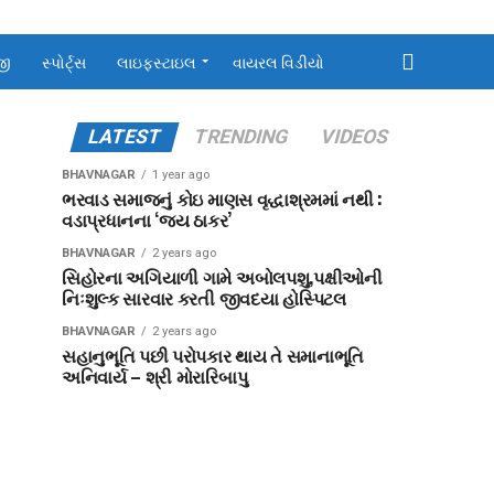
જી
સ્પોર્ટ્સ
લાઇફસ્ટાઇલ
વાયરલ વિડીયો
LATEST
TRENDING
VIDEOS
BHAVNAGAR
1 year ago
ભરવાડ સમાજનું કોઇ માણસ વૃદ્ધાશ્રમમાં નથી :
વડાપ્રધાનના ‘જય ઠાકર’
BHAVNAGAR
2 years ago
સિહોરના અગિયાળી ગામે અબોલપશુ,પક્ષીઓની
નિઃશુલ્ક સારવાર કરતી જીવદયા હોસ્પિટલ
BHAVNAGAR
2 years ago
સહાનુભૂતિ પછી પરોપકાર થાય તે સમાનાભૂતિ
અનિવાર્ય – શ્રી મોરારિબાપુ