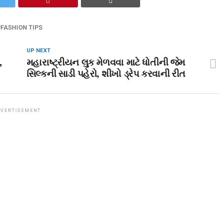
FASHION TIPS
UP NEXT
,
મહારાષ્ટ્રીયન લુક મેળવવા માટે ધોતીની જેમ
સિલ્કની સાડી પહેરો, શીખો ડ્રેપ કરવાની રીત
VERTISEMENT