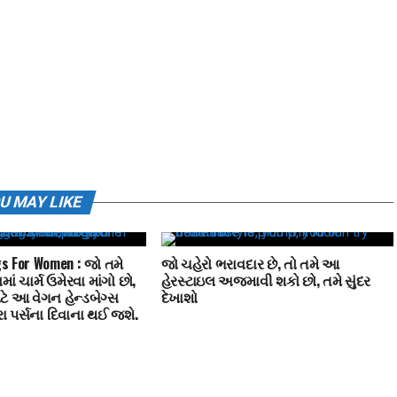
U MAY LIKE
s For Women : જો તમે
જો ચહેરો ભરાવદાર છે, તો તમે આ
માં ચાર્મ ઉમેરવા માંગો છો,
હેરસ્ટાઇલ અજમાવી શકો છો, તમે સુંદર
ે આ વેગન હેન્ડબેગ્સ
દેખાશો
રા પર્સના દિવાના થઈ જશે.