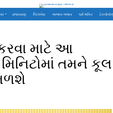
ગર
રાજકારણ
બિઝનેસ
અજબ-ગજબ
ધર્મ ભક્તિ
ટેકનોલો
ય કરવા માટે આ
 મિનિટોમાં તમને કૂલ
 મળશે