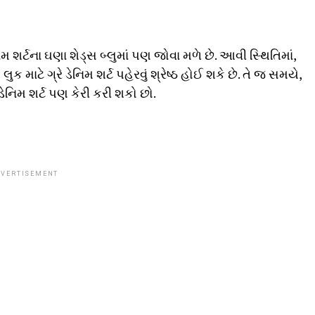
નિમ શર્ટના ઘણા શેડ્સ બ્લુમાં પણ જોવા મળે છે. આવી સ્થિતિમાં,
માટે ગ્રે ડેનિમ શર્ટ પહેરવું શ્રેષ્ઠ હોઈ શકે છે. તે જ સમયે,
ડેનિમ શર્ટ પણ કેરી કરી શકો છો.
VERTISEMENT