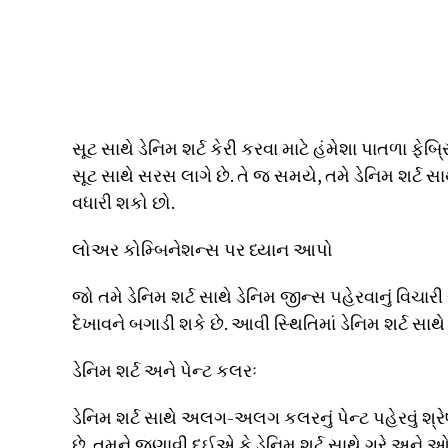
સૂટ સાથે ડેનિમ શર્ટ કેરી કરવા માટે હંમેશા પાતળા ફેબ્ર
સૂટ સાથે સરસ લાગે છે. તે જ સમયે, તમે ડેનિમ શર્ટ સ
વધારી શકો છો.
લોઅર કોમ્બિનેશન્સ પર ધ્યાન આપો
જો તમે ડેનિમ શર્ટ સાથે ડેનિમ જીન્સ પહેરવાનું વિચાર
દેખાવને બગાડી શકે છે. આવી સ્થિતિમાં ડેનિમ શર્ટ સાથ
ડેનિમ શર્ટ અને પેન્ટ કલરઃ
ડેનિમ શર્ટ સાથે અલગ-અલગ કલરનું પેન્ટ પહેરવું શ્રેષ
છે. તમને જણાવી દઈએ કે ડેનિમ શર્ટ સાથે ગ્રે અને ઓલ