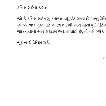
ડેનિમ શર્ટનો કલરઃ
જો કે ડેનિમ શર્ટ બ્લુ કલરમાં વધુ ઉપલબ્ધ છે, પરંતુ ડે
કેઝ્યુઅલ લુક માટે આછો વાદળી અને મોનોક્રોમેટિક લુક 
જો ત્વચાનો સ્વર મધ્યમ અથવા ઘાટો છે, તો તમે બ્લેક 
સૂટ સાથે ડેનિમ શર્ટ:
AD