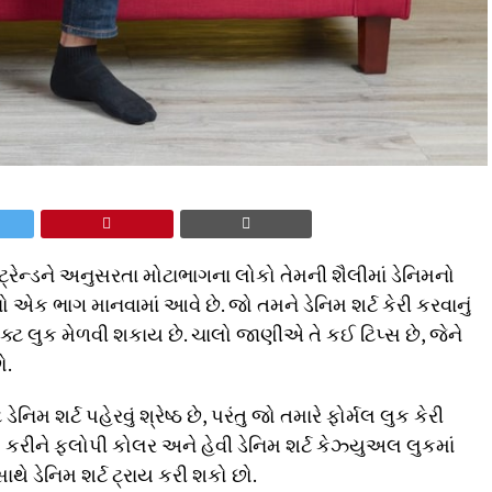
્ટ ટ્રેન્ડને અનુસરતા મોટાભાગના લોકો તેમની શૈલીમાં ડેનિમનો
 એક ભાગ માનવામાં આવે છે. જો તમને ડેનિમ શર્ટ કેરી કરવાનું
્ટ લુક મેળવી શકાય છે. ચાલો જાણીએ તે કઈ ટિપ્સ છે, જેને
ો.
િમ શર્ટ પહેરવું શ્રેષ્ઠ છે, પરંતુ જો તમારે ફોર્મલ લુક કેરી
 કરીને ફ્લોપી કોલર અને હેવી ડેનિમ શર્ટ કેઝ્યુઅલ લુકમાં
ાથે ડેનિમ શર્ટ ટ્રાય કરી શકો છો.