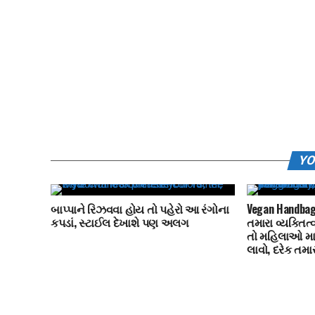
YO
બાપ્પાને રિઝવવા હોય તો પહેરો આ રંગોના
Vegan Handbag
કપડાં, સ્ટાઈલ દેખાશે પણ અલગ
તમારા વ્યક્તિત્વ
તો મહિલાઓ માટ
લાવો, દરેક તમા