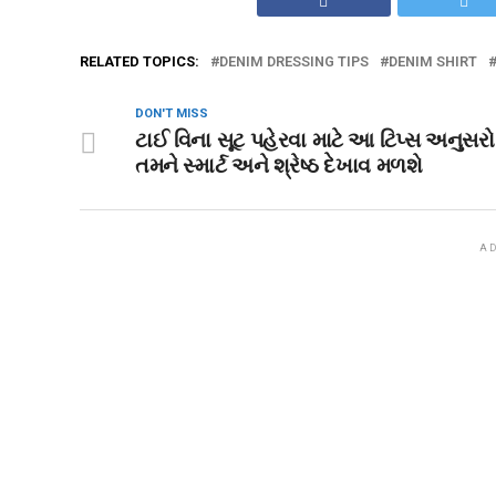
RELATED TOPICS:
DENIM DRESSING TIPS
DENIM SHIRT
DON'T MISS
ટાઈ વિના સૂટ પહેરવા માટે આ ટિપ્સ અનુસરો
તમને સ્માર્ટ અને શ્રેષ્ઠ દેખાવ મળશે
AD