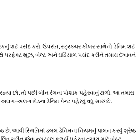
િકનું શર્ટ પસંદ કરો. ઉપરાંત, સ્ટ્રક્ચર કોલર સાથેનો ડેનિમ શર્ટ
ાથે પરફેક્ટ શૂઝ, બેલ્ટ અને ઘડિયાળ પસંદ કરીને તમારા દેખાવને
ી રહ્યા છો, તો પછી બીન રંગના પોશાક પહેરવાનું ટાળો. આ તમારા
ે અલગ-અલગ શેડના ડેનિમ પેન્ટ પહેરવું વધુ સારું છે.
્ઠ છે. આવી સ્થિતિમાં ડબલ ડેનિમના નિયમનું પાલન કરવું શ્રેષ્ઠ
િવ ગ્રીન જેવા ન્યુટ્રલ કલર્સ પહેરવા તમારા માટે બેસ્ટ